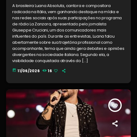
A brasileira Luana Absoluta, cantora e compositora
radicada na Itália, vem ganhando destaque na mídia e
nas redes sociais após suas participações no programa
de rádio La Zanzara, apresentado pelo jornalista
Giuseppe Cruciani, um dos comunicadores mais
influentes do país. Durante as entrevistas, Luana falou
abertamente sobre sua trajetória profissional como
acompanhante, tema que ainda gera debates e opiniões
divergentes na sociedade italiana. Segundo ela, a
visibilidade conquistada através do […]
today
11/06/2026
16
insert_link