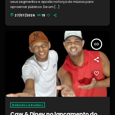
seus segmentos e aposta na força da música para
aproximar públicos. De um […]
today
27/07/2026
15
insert_link
Babados & Buxixos
Caw & Diney no lançamento do