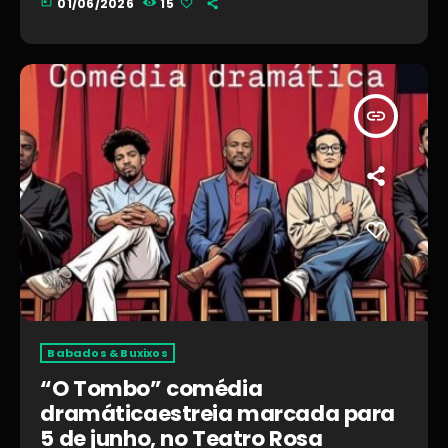
today
01/06/2026
15
insert_link
Babados & Buxixos
“O Tombo” comédia
dramáticaestreia marcada para
5 de junho, no Teatro Rosa