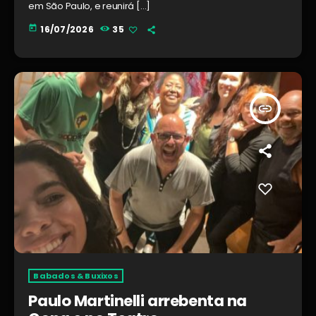
em São Paulo, e reunirá […]
today
16/07/2026
35
insert_link
Babados & Buxixos
Paulo Martinelli arrebenta na