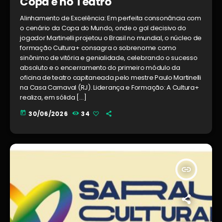
Copa e no Teatro
Alinhamento de Excelência: Em perfeita consonância com
o cenário da Copa do Mundo, onde o gol decisivo do
jogador Martinelli projetou o Brasil no mundial, o núcleo de
formação Cultura+ consagra o sobrenome como
sinônimo de vitória e genialidade, celebrando o sucesso
absoluto e o encerramento do primeiro módulo da
oficina de teatro capitaneada pelo mestre Paulo Martinelli
na Casa Carnaval (RJ). Liderança e Formação: A Cultura+
realiza, em sólida […]
today
30/06/2026
34
insert_link