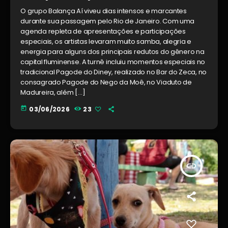
O grupo Balança Aí viveu dias intensos e marcantes
durante sua passagem pelo Rio de Janeiro. Com uma
agenda repleta de apresentações e participações
especiais, os artistas levaram muito samba, alegria e
energia para alguns dos principais redutos do gênero na
capital fluminense. A turnê incluiu momentos especiais no
tradicional Pagode do Diney, realizado no Bar do Zeca, no
consagrado Pagode do Nego da Moê, no Viaduto de
Madureira, além […]
today
03/06/2026
23
insert_link