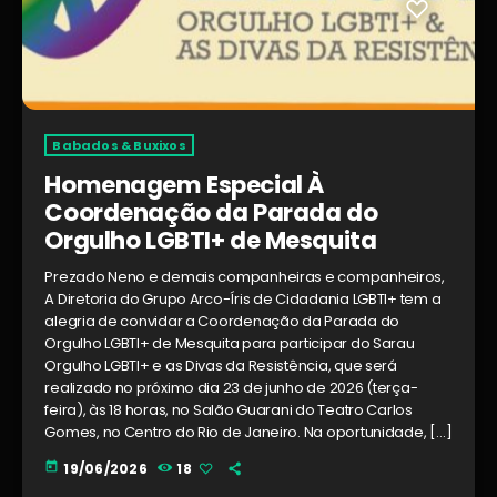
Babados & Buxixos
Homenagem Especial À
Coordenação da Parada do
Orgulho LGBTI+ de Mesquita
Prezado Neno e demais companheiras e companheiros,
A Diretoria do Grupo Arco-Íris de Cidadania LGBTI+ tem a
alegria de convidar a Coordenação da Parada do
Orgulho LGBTI+ de Mesquita para participar do Sarau
Orgulho LGBTI+ e as Divas da Resistência, que será
realizado no próximo dia 23 de junho de 2026 (terça-
feira), às 18 horas, no Salão Guarani do Teatro Carlos
Gomes, no Centro do Rio de Janeiro. Na oportunidade, […]
today
19/06/2026
18