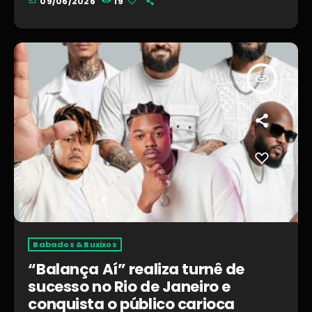
09/06/2026
19
insert_link
Babados & Buxixos
“Balança Aí” realiza turnê de
sucesso no Rio de Janeiro e
conquista o público carioca