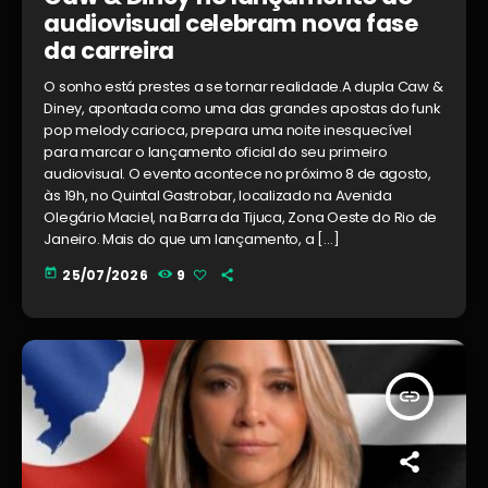
audiovisual celebram nova fase
da carreira
O sonho está prestes a se tornar realidade.A dupla Caw &
Diney, apontada como uma das grandes apostas do funk
pop melody carioca, prepara uma noite inesquecível
para marcar o lançamento oficial do seu primeiro
audiovisual. O evento acontece no próximo 8 de agosto,
às 19h, no Quintal Gastrobar, localizado na Avenida
Olegário Maciel, na Barra da Tijuca, Zona Oeste do Rio de
Janeiro. Mais do que um lançamento, a […]
today
25/07/2026
9
insert_link