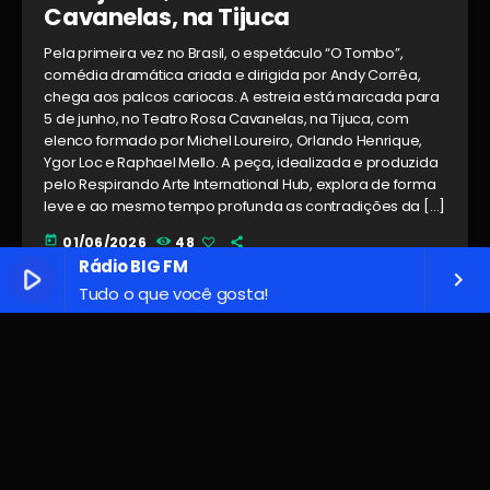
Cavanelas, na Tijuca
Pela primeira vez no Brasil, o espetáculo “O Tombo”,
comédia dramática criada e dirigida por Andy Corrêa,
chega aos palcos cariocas. A estreia está marcada para
5 de junho, no Teatro Rosa Cavanelas, na Tijuca, com
elenco formado por Michel Loureiro, Orlando Henrique,
Ygor Loc e Raphael Mello. A peça, idealizada e produzida
pelo Respirando Arte International Hub, explora de forma
leve e ao mesmo tempo profunda as contradições da […]
today
01/06/2026
48
Rádio BIG FM
play_arrow
keyboard_arrow_right
Tudo o que você gosta!
insert_link