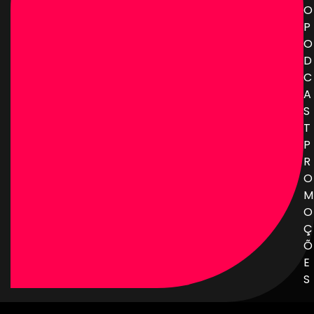
O
P
O
D
C
A
S
T
P
R
O
M
O
Ç
Õ
E
S