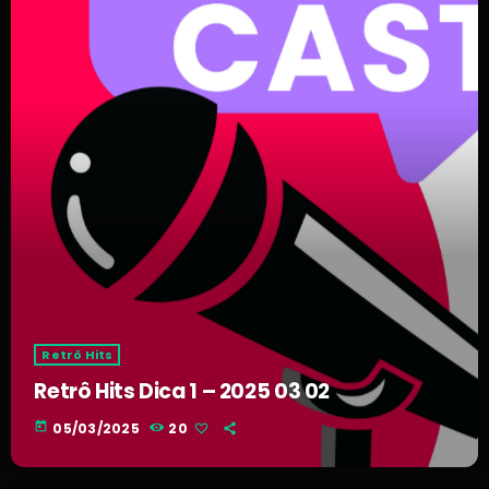
Retrô Hits
Retrô Hits Dica 1 – 2025 03 02
today
05/03/2025
20