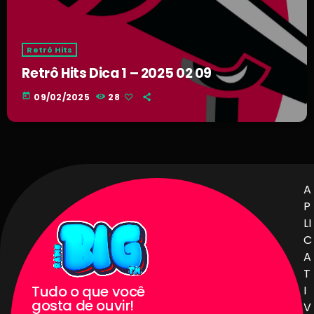
Retrô Hits
Retrô Hits Dica 1 – 2025 02 09
today
09/02/2025
28
A
P
LI
C
A
T
Tudo o que você
I
gosta de ouvir!
V