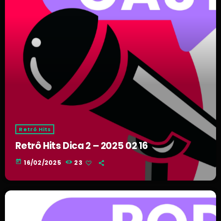
Retrô Hits
Retrô Hits Dica 2 – 2025 02 16
today
16/02/2025
23