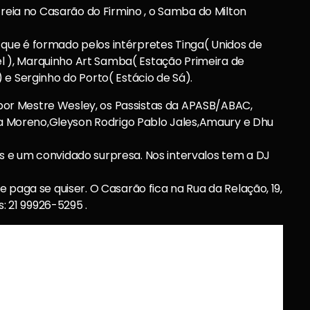
treia no Casarão do Firmino , o Samba do Milton
que é formado pelos intérpretes Tinga( Unidos de
uel ), Marquinho Art Samba( Estação Primeira de
 e Serginho do Porto( Estácio de Sá).
or Mestre Wesley, os Passistas da APASB/ABAC,
rla Moreno,Gleyson Rodrigo Pablo Jales,Amaury e Dhu
 e um convidado surpresa. Nos intervalos tem a DJ
 paga se quiser. O Casarão fica na Rua da Relação, 19,
s: 21 99926-5295 .