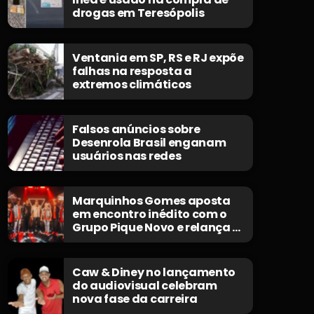
drogas em Teresópolis
Ventania em SP, RS e RJ expõe
falhas na resposta a
extremos climáticos
Falsos anúncios sobre
Desenrola Brasil enganam
usuários nas redes
Marquinhos Gomes aposta
em encontro inédito com o
Grupo Pique Novo e relança o
clássico “Não Morrerei”
Caw & Diney no lançamento
do audiovisual celebram
nova fase da carreira