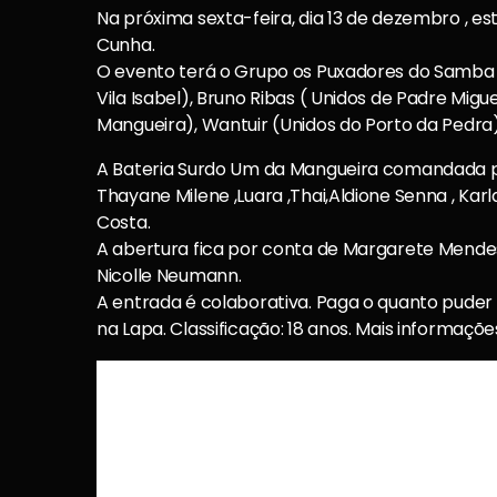
Na próxima sexta-feira, dia 13 de dezembro , es
Cunha.
O evento terá o Grupo os Puxadores do Samba 
Vila Isabel), Bruno Ribas ( Unidos de Padre Mig
Mangueira), Wantuir (Unidos do Porto da Pedra)
A Bateria Surdo Um da Mangueira comandada p
Thayane Milene ,Luara ,Thai,Aldione Senna , Ka
Costa.
A abertura fica por conta de Margarete Mendes
Nicolle Neumann.
A entrada é colaborativa. Paga o quanto puder e
na Lapa. Classificação: 18 anos. Mais informaçõe