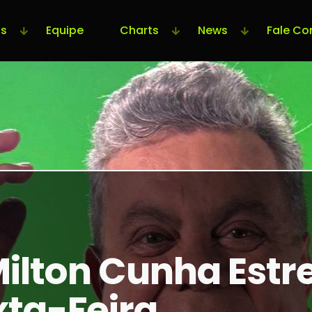
s
Equipe
Charts
News
Fale Co
lton Cunha Estre
xta-Feira