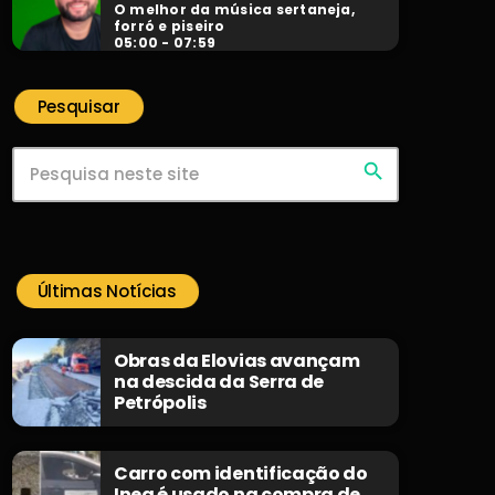
O melhor da música sertaneja,
forró e piseiro
05:00 - 07:59
Pesquisar
search
Últimas Notícias
Obras da Elovias avançam
na descida da Serra de
Petrópolis
Carro com identificação do
Inea é usado na compra de