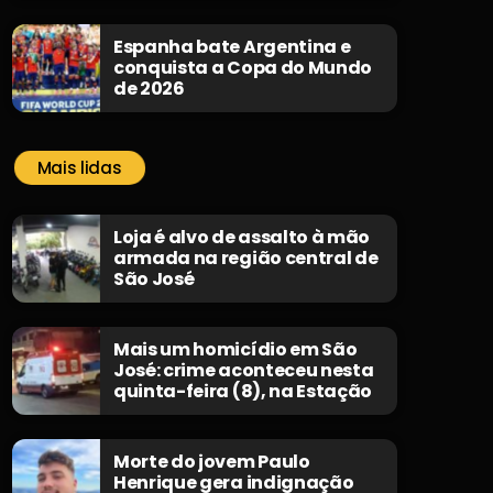
Espanha bate Argentina e
conquista a Copa do Mundo
de 2026
Mais lidas
Loja é alvo de assalto à mão
armada na região central de
São José
Mais um homicídio em São
José: crime aconteceu nesta
quinta-feira (8), na Estação
Morte do jovem Paulo
Henrique gera indignação