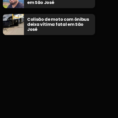
em São José
Colisão de moto com ônibus
deixa vítima fatal em São
José