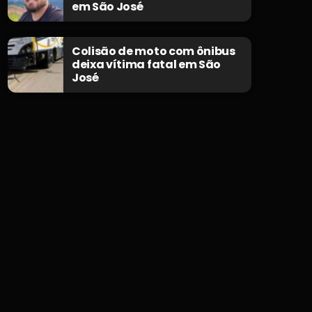
em São José
Colisão de moto com ônibus
deixa vítima fatal em São
José