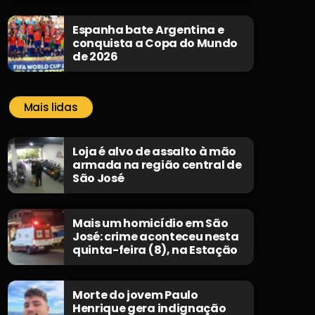
Espanha bate Argentina e
conquista a Copa do Mundo
de 2026
Mais lidas
Loja é alvo de assalto à mão
armada na região central de
São José
Mais um homicídio em São
José: crime aconteceu nesta
quinta-feira (8), na Estação
Morte do jovem Paulo
Henrique gera indignação