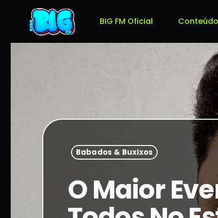
BIG FM Oficial
Conteúdo
Babados & Buxixos
O Maior Even
Todos No Es