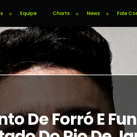
s
Equipe
Charts
News
Fale Co
to De Forró E Fun
tado Do Rio De Ja