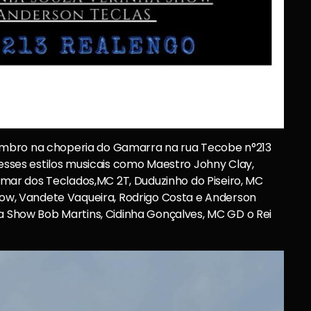
embro na choperia do Gamarra na rua Tecobe n°213
ses estilos musicais como Maestro Johny Clay,
Gilmar dos Teclados,MC 2T, Duduzinho do Piseiro, MC
Show, Vandete Vaqueira, Rodrigo Costa e Anderson
ta Show Bob Martins, Cidinha Gonçalves, MC GD o Rei