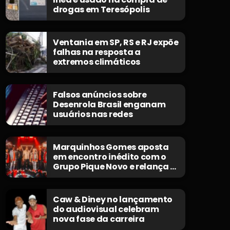
drogas em Teresópolis
Ventania em SP, RS e RJ expõe
falhas na resposta a
extremos climáticos
Falsos anúncios sobre
Desenrola Brasil enganam
usuários nas redes
Marquinhos Gomes aposta
em encontro inédito com o
Grupo Pique Novo e relança o
clássico “Não Morrerei”
Caw & Diney no lançamento
do audiovisual celebram
nova fase da carreira