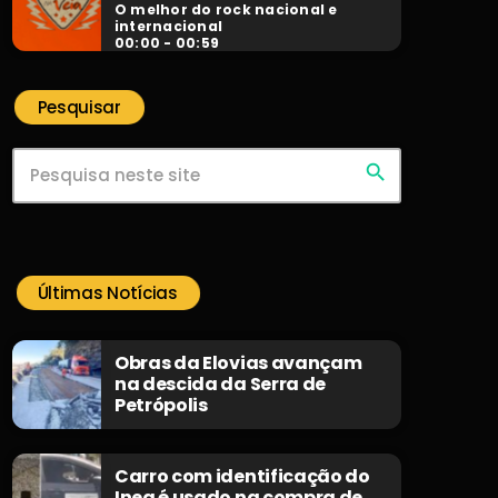
O melhor do rock nacional e
internacional
00:00 - 00:59
Pesquisar
search
Últimas Notícias
Obras da Elovias avançam
na descida da Serra de
Petrópolis
Carro com identificação do
Inea é usado na compra de