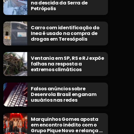
na descida da Serra de
Petrópolis
Carro com identificação do
Inea é usado na compra de
drogas em Teresópolis
Ventania em SP, RS e RJ expõe
falhas na resposta a
extremos climáticos
Falsos anúncios sobre
Desenrola Brasil enganam
usuários nas redes
Marquinhos Gomes aposta
em encontro inédito com o
Grupo Pique Novo e relança o