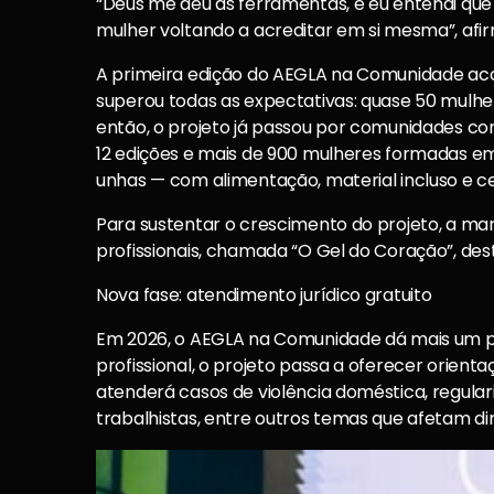
“Deus me deu as ferramentas, e eu entendi que
mulher voltando a acreditar em si mesma”, afir
A primeira edição do AEGLA na Comunidade aco
superou todas as expectativas: quase 50 mulh
então, o projeto já passou por comunidades com
12 edições e mais de 900 mulheres formadas e
unhas — com alimentação, material incluso e ce
Para sustentar o crescimento do projeto, a ma
profissionais, chamada “O Gel do Coração”, des
Nova fase: atendimento jurídico gratuito
Em 2026, o AEGLA na Comunidade dá mais um p
profissional, o projeto passa a oferecer orienta
atenderá casos de violência doméstica, regular
trabalhistas, entre outros temas que afetam d