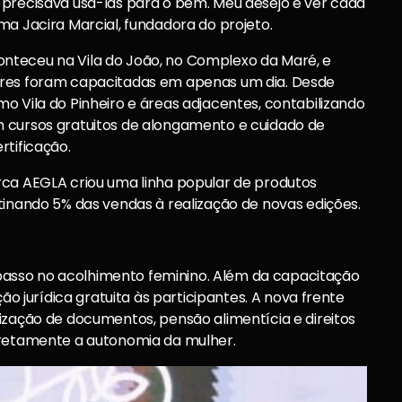
 precisava usá-las para o bem. Meu desejo é ver cada
ma Jacira Marcial, fundadora do projeto.
nteceu na Vila do João, no Complexo da Maré, e
eres foram capacitadas em apenas um dia. Desde
o Vila do Pinheiro e áreas adjacentes, contabilizando
m cursos gratuitos de alongamento e cuidado de
rtificação.
rca AEGLA criou uma linha popular de produtos
tinando 5% das vendas à realização de novas edições.
asso no acolhimento feminino. Além da capacitação
ção jurídica gratuita às participantes. A nova frente
ização de documentos, pensão alimentícia e direitos
iretamente a autonomia da mulher.