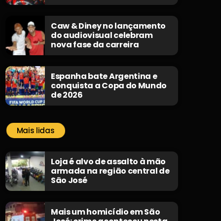
clássico “Não Morrerei”
Caw & Diney no lançamento
do audiovisual celebram
nova fase da carreira
Espanha bate Argentina e
conquista a Copa do Mundo
de 2026
Mais lidas
Loja é alvo de assalto à mão
armada na região central de
São José
Mais um homicídio em São