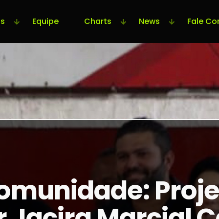
s
Equipe
Charts
News
Fale Co
munidade: Projet
r Jacira Marcial 