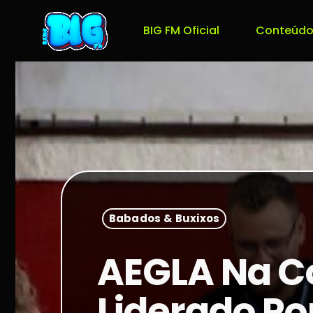
BIG FM Oficial
Conteúdo
Babados & Buxixos
AEGLA Na Co
Liderado Po