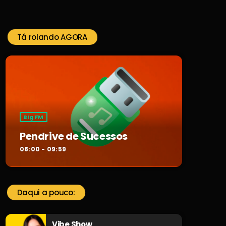
Tá rolando AGORA
Big FM
Pendrive de Sucessos
08:00 - 09:59
Daqui a pouco:
Vibe Show