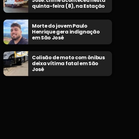
José: crime aconteceu nesta
quinta-feira (8), na Estação
Morte do jovem Paulo
Henrique gera indignação
em São José
Colisão de moto com ônibus
deixa vítima fatal em São
José