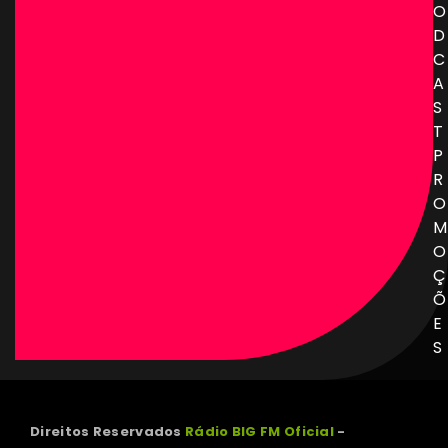
O
D
C
A
S
T
P
R
O
M
O
Ç
Õ
E
S
Direitos Reservados
Rádio BIG FM Oficial
-