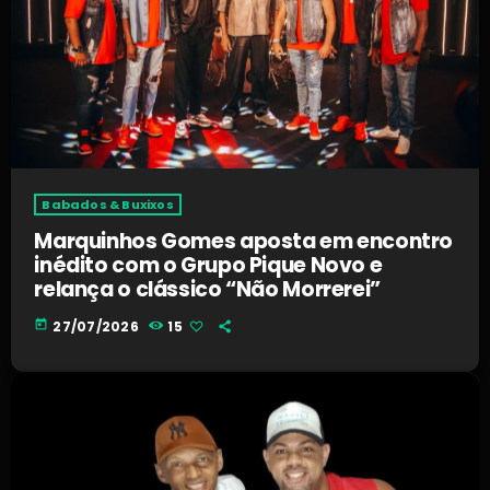
Babados & Buxixos
Marquinhos Gomes aposta em encontro
inédito com o Grupo Pique Novo e
relança o clássico “Não Morrerei”
today
27/07/2026
15