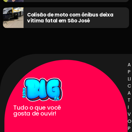
Colisão de moto com ônibus deixa
vítima fatal em São José
A
P
LI
C
A
T
Tudo o que você
I
gosta de ouvir!
V
O
P