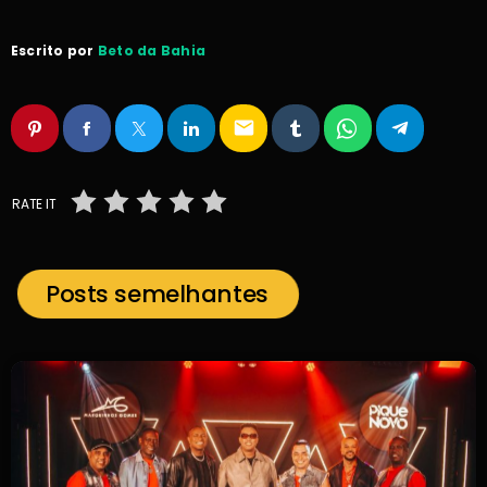
Escrito por
Beto da Bahia
email
RATE IT
Posts semelhantes