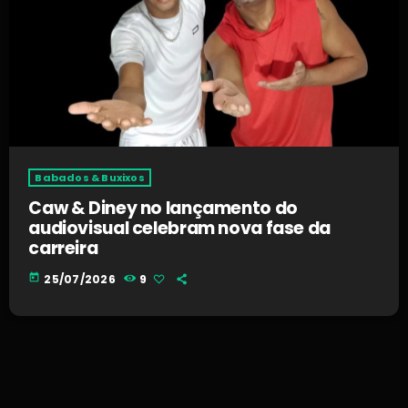
Babados & Buxixos
Caw & Diney no lançamento do
audiovisual celebram nova fase da
carreira
today
25/07/2026
9