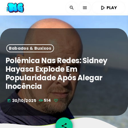
play_arrow
PLAY
search
menu
Babados & Buxixos
Polêmica Nas Redes: Sidney
Hayasa Explode Em
Popularidade Após Alegar
Inocência
30/10/2025
514
today
share
email