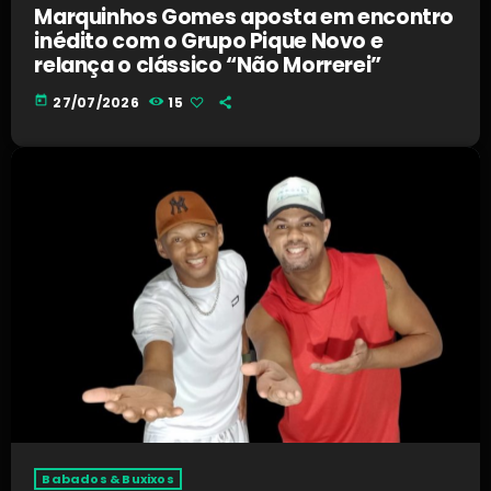
Marquinhos Gomes aposta em encontro
inédito com o Grupo Pique Novo e
relança o clássico “Não Morrerei”
today
27/07/2026
15
Babados & Buxixos