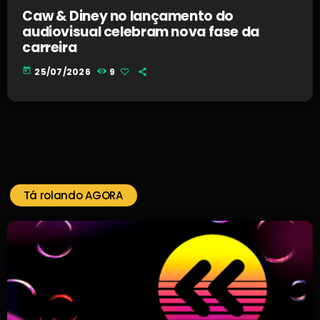
Caw & Diney no lançamento do
audiovisual celebram nova fase da
carreira
today
25/07/2026
9
Tá rolando AGORA