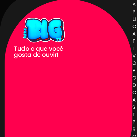
A
P
LI
C
A
T
Tudo o que você
I
gosta de ouvir!
V
O
P
O
D
C
A
S
T
P
R
O