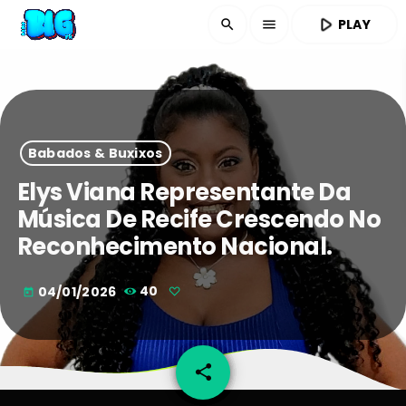
play_arrow
PLAY
search
menu
Babados & Buxixos
Elys Viana Representante Da
Música De Recife Crescendo No
Reconhecimento Nacional.
04/01/2026
40
today
share
email