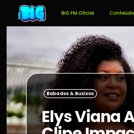
BIG FM Oficial
Conteúdo
Babados & Buxixos
Elys Viana 
Clipe Impa