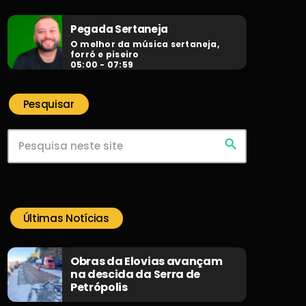
Pegada Sertaneja
O melhor da música sertaneja,
forró e piseiro
05:00 - 07:59
Pesquisar
search
Últimas Notícias
Obras da Elovias avançam
na descida da Serra de
Petrópolis