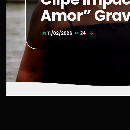
Amor” Grav
11/02/2026
24
today