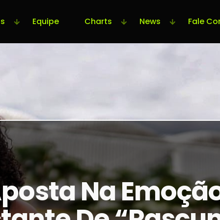
s
Equipe
Charts
News
Fale Co
Aposta Na Emoção
ctante De “Rascu