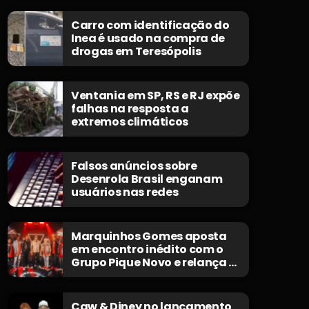
Carro com identificação do
Inea é usado na compra de
drogas em Teresópolis
Ventania em SP, RS e RJ expõe
falhas na resposta a
extremos climáticos
Falsos anúncios sobre
Desenrola Brasil enganam
usuários nas redes
Marquinhos Gomes aposta
em encontro inédito com o
Grupo Pique Novo e relança o
clássico “Não Morrerei”
Caw & Diney no lançamento