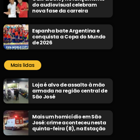
do audiovisual celebram
nova fase da carreira
Espanha bate Argentina e
conquista a Copa do Mundo
de 2026
Mais lidas
Loja é alvo de assalto à mão
armada na região central de
São José
Mais um homicídio em São
José: crime aconteceu nesta
quinta-feira (8), na Estação