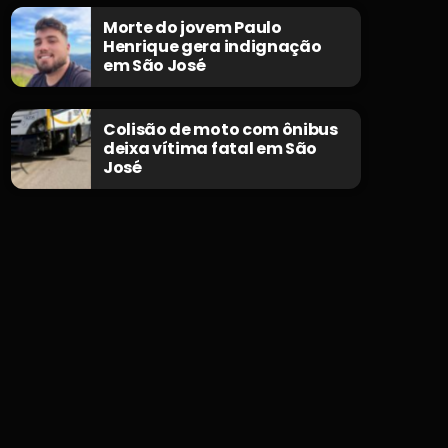
Morte do jovem Paulo
Henrique gera indignação
em São José
Colisão de moto com ônibus
deixa vítima fatal em São
José