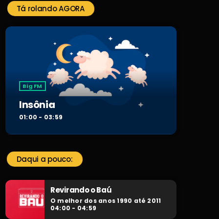
Tá rolando AGORA
Big FM
Insônia
01:00 - 03:59
Daqui a pouco:
Revirando o Baú
O melhor dos anos 1990 até 2011
04:00 - 04:59