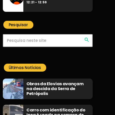
12:21 - 12:59
Pesquisar
search
Últimas Notícias
Obras da Elovias avançam
na descida da Serra de
Petrópolis
Carro com identificação do
Inea é usado na compra de