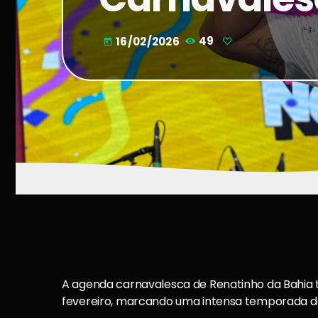
16/02/2026
49
today
A agenda carnavalesca de Renatinho da Bahia tev
fevereiro, marcando uma intensa temporada d