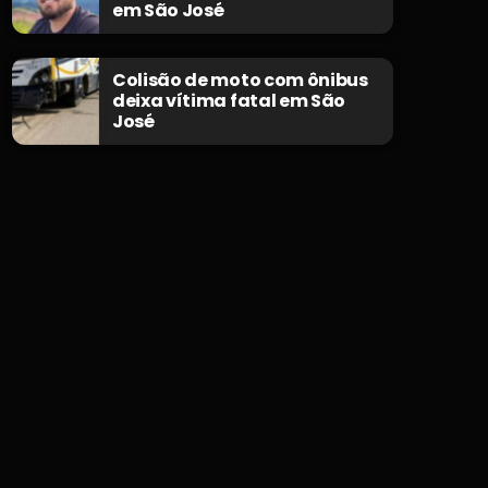
em São José
Colisão de moto com ônibus
deixa vítima fatal em São
José