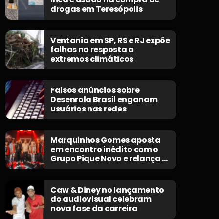
drogas em Teresópolis
Ventania em SP, RS e RJ expõe
falhas na resposta a
extremos climáticos
Falsos anúncios sobre
Desenrola Brasil enganam
usuários nas redes
Marquinhos Gomes aposta
em encontro inédito com o
Grupo Pique Novo e relança o
clássico “Não Morrerei”
Caw & Diney no lançamento
do audiovisual celebram
nova fase da carreira