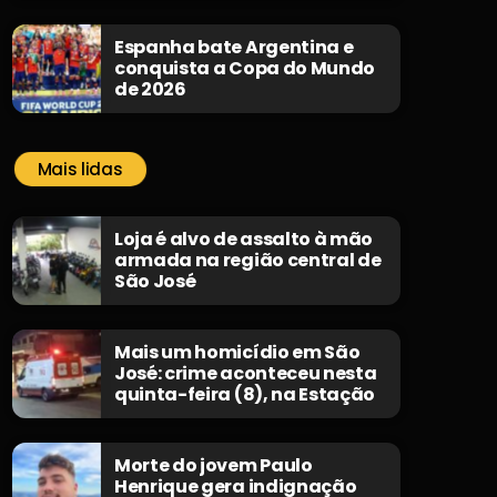
Espanha bate Argentina e
conquista a Copa do Mundo
de 2026
Mais lidas
Loja é alvo de assalto à mão
armada na região central de
São José
Mais um homicídio em São
José: crime aconteceu nesta
quinta-feira (8), na Estação
Morte do jovem Paulo
Henrique gera indignação