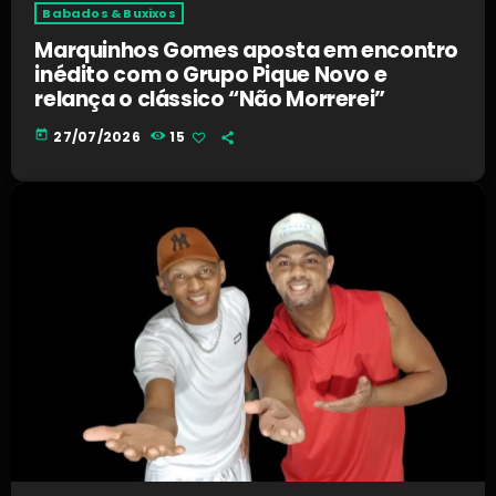
Babados & Buxixos
Marquinhos Gomes aposta em encontro
inédito com o Grupo Pique Novo e
relança o clássico “Não Morrerei”
today
27/07/2026
15