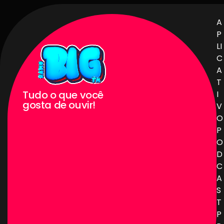
A
P
LI
C
A
T
Tudo o que você
I
gosta de ouvir!
V
O
P
O
D
C
A
S
T
P