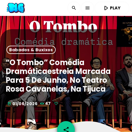
play_arrow
PLAY
search
menu
Babados & Buxixos
“O Tombo” Comédia
Dramáticaestreia Marcada
Para 5 De Junho, No Teatro
Rosa Cavanelas, Na Tijuca
01/06/2026
47
today
share
email