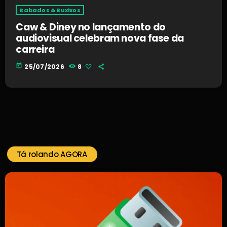
Babados & Buxixos
Caw & Diney no lançamento do
audiovisual celebram nova fase da
carreira
today
25/07/2026
8
Tá rolando AGORA