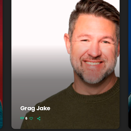
Grag Jake
6