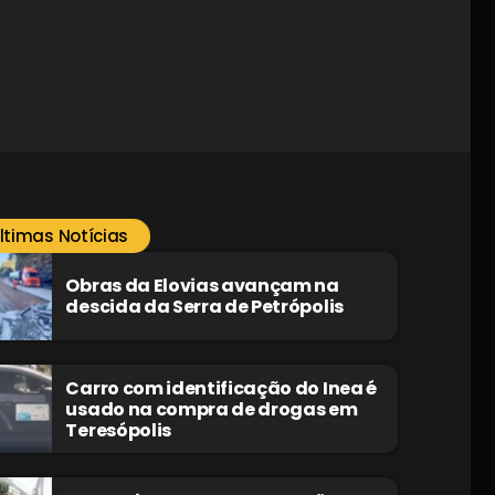
ltimas Notícias
Obras da Elovias avançam na
descida da Serra de Petrópolis
Carro com identificação do Inea é
usado na compra de drogas em
Teresópolis