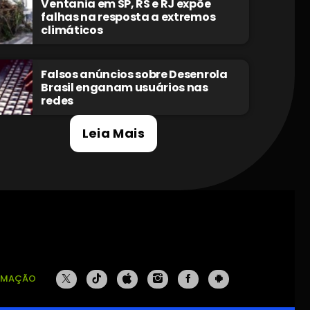
Ventania em SP, RS e RJ expõe
falhas na resposta a extremos
climáticos
Falsos anúncios sobre Desenrola
Brasil enganam usuários nas
redes
Leia Mais
AMAÇÃO