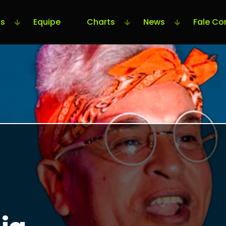
s
Equipe
Charts
News
Fale Co