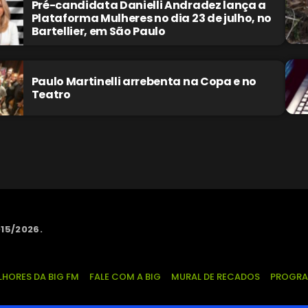
Pré-candidata Danielli Andradez lança a
Plataforma Mulheres no dia 23 de julho, no
Bartellier, em São Paulo
Paulo Martinelli arrebenta na Copa e no
Teatro
15/2026.
LHORES DA BIG FM
FALE COM A BIG
MURAL DE RECADOS
PROGR