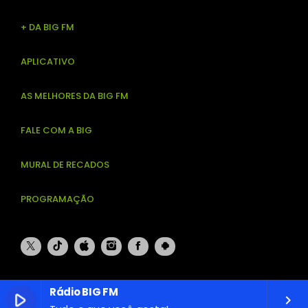
+ DA BIG FM
APLICATIVO
AS MELHORES DA BIG FM
FALE COM A BIG
MURAL DE RECADOS
PROGRAMAÇÃO
Rádio BIG FM
play_arrow
keyboard_arrow_right