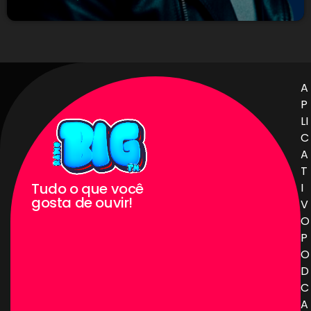
A
P
LI
C
A
T
Tudo o que você
I
gosta de ouvir!
V
O
P
O
D
C
A