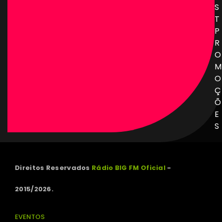
S
T
P
R
O
M
O
Ç
Õ
E
S
Direitos Reservados
Rádio BIG FM Oficial
-
2015/2026.
EVENTOS