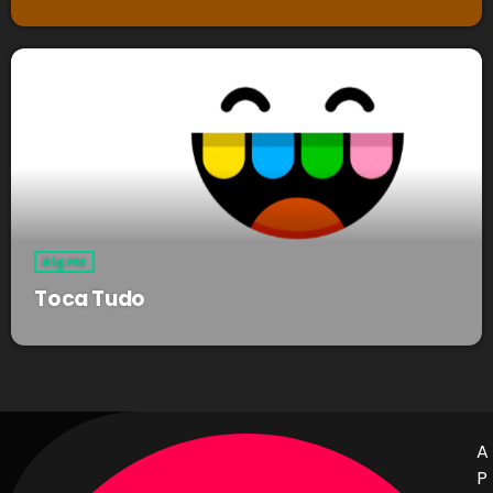
Big FM
Toca Tudo
A
P