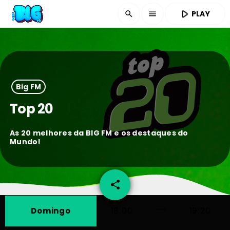
play_arrow
PLAY
search
menu
Big FM
Top 20
As 20 melhores da BIG FM e os destaques do
Mundo!
share
email
trending_flat
Domingo
18:00
19:20