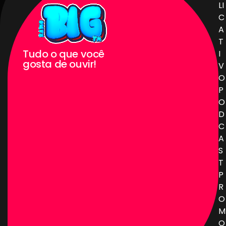
LI
C
A
T
Tudo o que você
I
gosta de ouvir!
V
O
P
O
D
C
A
S
T
P
R
O
M
O