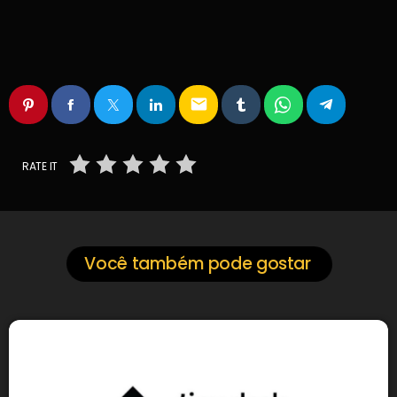
email
RATE IT
Você também pode gostar