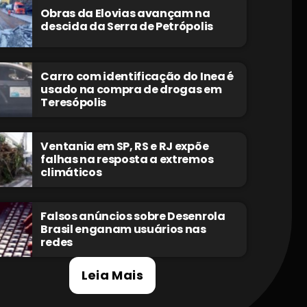
Obras da Elovias avançam na
descida da Serra de Petrópolis
Carro com identificação do Inea é
usado na compra de drogas em
Teresópolis
Ventania em SP, RS e RJ expõe
falhas na resposta a extremos
climáticos
Falsos anúncios sobre Desenrola
Brasil enganam usuários nas
redes
Leia Mais