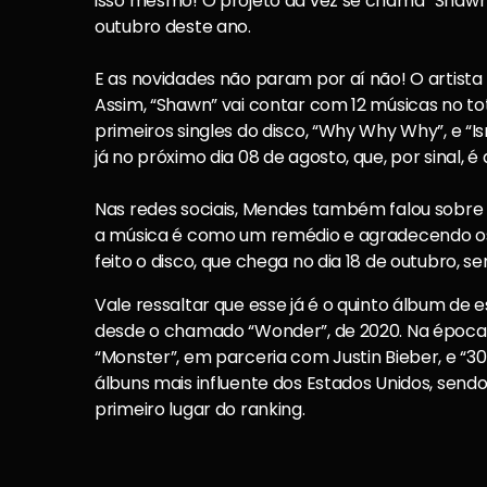
isso mesmo! O projeto da vez se chama “Shaw
outubro deste ano.
E as novidades não param por aí não! O artista
Assim, “Shawn” vai contar com 12 músicas no to
primeiros singles do disco, “Why Why Why”, e “
já no próximo dia 08 de agosto, que, por sinal, 
Nas redes sociais, Mendes também falou sobre o
a música é como um remédio e agradecendo os f
feito o disco, que chega no dia 18 de outubro, se
Vale ressaltar que esse já é o quinto álbum de
desde o chamado “Wonder”, de 2020. Na época,
“Monster”, em parceria com Justin Bieber, e “30
álbuns mais influente dos Estados Unidos, sendo
primeiro lugar do ranking.