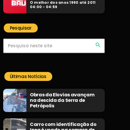
O melhor dos anos 1990 até 2011
04:00 - 04:59
Pesquisar
search
Últimas Notícias
Obras da Elovias avançam
na descida da Serra de
Petrópolis
Carro com identificação do
Inea é usado na compra de