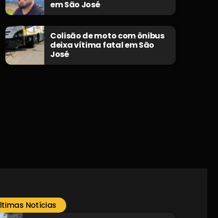
em São José
Colisão de moto com ônibus
deixa vítima fatal em São
José
ltimas Notícias