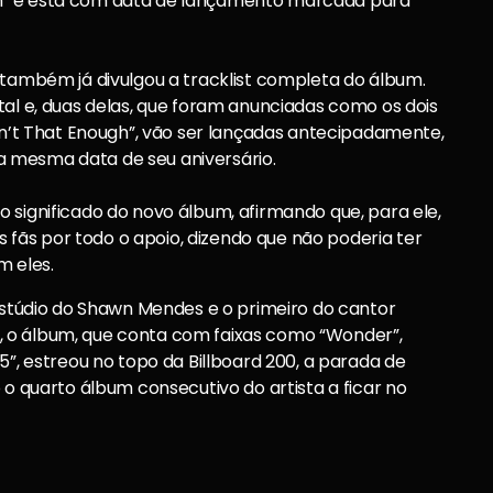
n” e está com data de lançamento marcada para
 também já divulgou a tracklist completa do álbum.
tal e, duas delas, que foram anunciadas como os dois
Isn’t That Enough”, vão ser lançadas antecipadamente,
é a mesma data de seu aniversário.
 significado do novo álbum, afirmando que, para ele,
ãs por todo o apoio, dizendo que não poderia ter
m eles.
 estúdio do Shawn Mendes e o primeiro do cantor
 o álbum, que conta com faixas como “Wonder”,
5”, estreou no topo da Billboard 200, a parada de
 o quarto álbum consecutivo do artista a ficar no