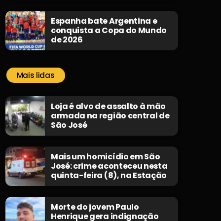
Espanha bate Argentina e
conquista a Copa do Mundo
de 2026
Mais lidas
Loja é alvo de assalto à mão
armada na região central de
São José
Mais um homicídio em São
José: crime aconteceu nesta
quinta-feira (8), na Estação
Morte do jovem Paulo
Henrique gera indignação