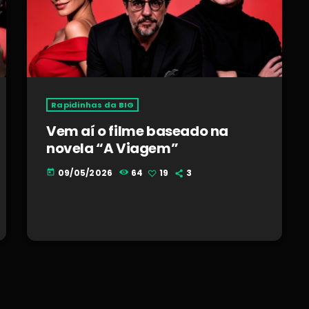
Rapidinhas da BIG
Vem aí o filme baseado na
novela “A Viagem”
09/05/2026
64
19
3
today