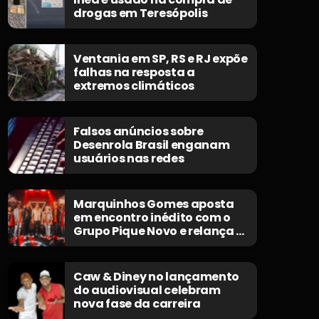
drogas em Teresópolis
Ventania em SP, RS e RJ expõe
falhas na resposta a
extremos climáticos
Falsos anúncios sobre
Desenrola Brasil enganam
usuários nas redes
Marquinhos Gomes aposta
em encontro inédito com o
Grupo Pique Novo e relança o
clássico “Não Morrerei”
Caw & Diney no lançamento
do audiovisual celebram
nova fase da carreira