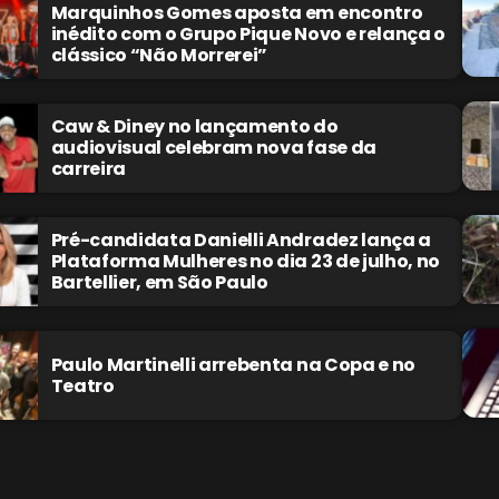
Marquinhos Gomes aposta em encontro
inédito com o Grupo Pique Novo e relança o
clássico “Não Morrerei”
Caw & Diney no lançamento do
audiovisual celebram nova fase da
carreira
Pré-candidata Danielli Andradez lança a
Plataforma Mulheres no dia 23 de julho, no
Bartellier, em São Paulo
Paulo Martinelli arrebenta na Copa e no
Teatro