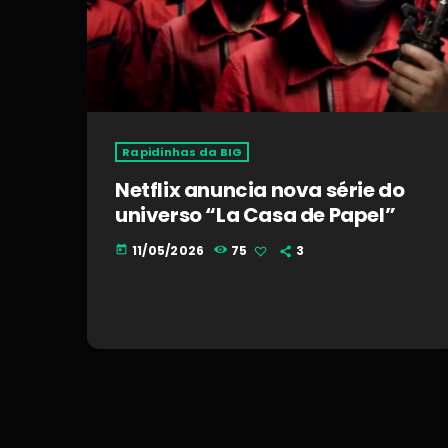
Rapidinhas da BIG
Netflix anuncia nova série do
universo “La Casa de Papel”
11/05/2026
75
3
today