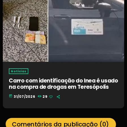
Notícias
Carro com identificação do Inea é usado
na compra de drogas em Teresópolis
today
31/07/2026
29
Comentários da publicação (0)