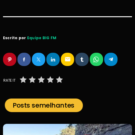
Escrito por
Equipe BIG FM
email
RATE IT
Posts semelhantes