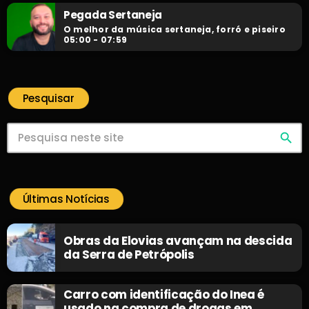
Pegada Sertaneja
O melhor da música sertaneja, forró e piseiro
05:00 - 07:59
Pesquisar
search
Últimas Notícias
Obras da Elovias avançam na descida
da Serra de Petrópolis
Carro com identificação do Inea é
usado na compra de drogas em