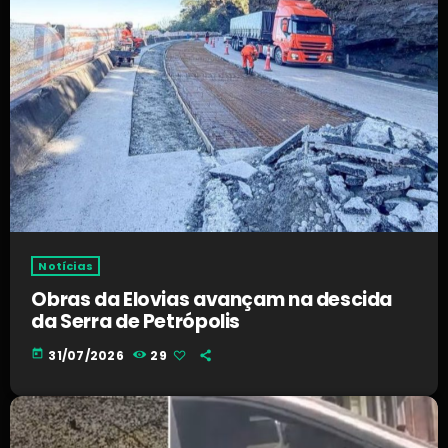
Notícias
Obras da Elovias avançam na descida
da Serra de Petrópolis
today
31/07/2026
29