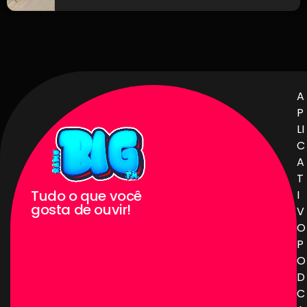
A
P
LI
C
A
T
Tudo o que você
I
gosta de ouvir!
V
O
P
O
D
C