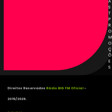
A
S
T
P
R
O
M
O
Ç
Õ
E
S
Direitos Reservados
Rádio BIG FM Oficial
-
2015/2026.