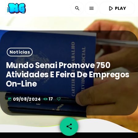
play_arrow
PLAY
search
menu
Notícias
Mundo Senai Promove 750
Atividades E Feira De Empregos
On-Line
09/08/2024
17
today
share
email