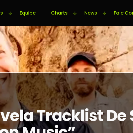
s
Equipe
Charts
News
Fale Co
vela Tracklist De
on Music”