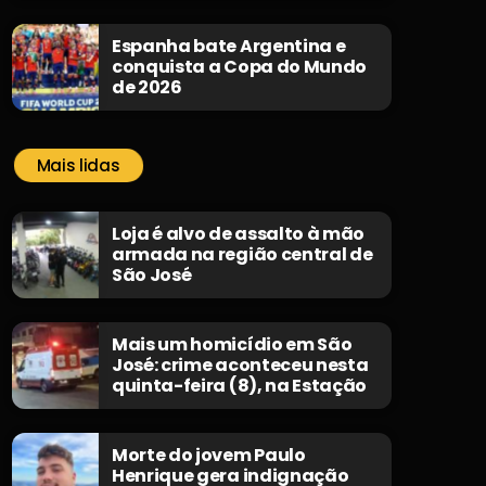
Espanha bate Argentina e
conquista a Copa do Mundo
de 2026
Mais lidas
Loja é alvo de assalto à mão
armada na região central de
São José
Mais um homicídio em São
José: crime aconteceu nesta
quinta-feira (8), na Estação
Morte do jovem Paulo
Henrique gera indignação