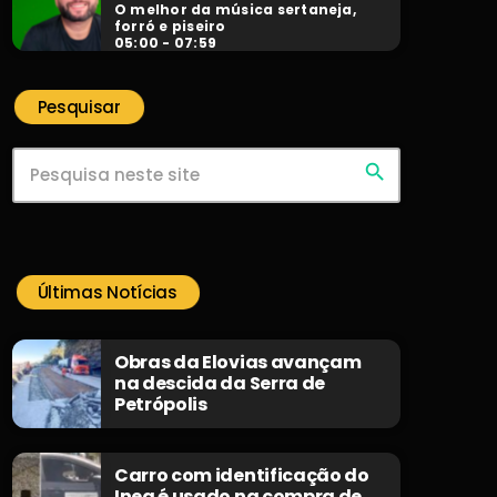
O melhor da música sertaneja,
forró e piseiro
05:00 - 07:59
Pesquisar
search
Últimas Notícias
Obras da Elovias avançam
na descida da Serra de
Petrópolis
Carro com identificação do
Inea é usado na compra de