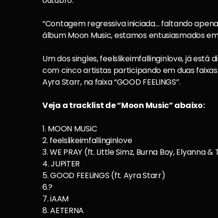
outubro.
“Contagem regressiva iniciada… faltando apen
álbum Moon Music, estamos entusiasmados em re
Um dos singles, feelslikeimfallinginlove, já est
com cinco artistas participando em duas faixas: 
Ayra Starr, na faixa “GOOD FEELINGS”.
Veja a tracklist de “Moon Music” abaixo:
1. MOON MUSiC
2. feelslikeimfallinginlove
3. WE PRAY (ft. Little Simz, Burna Boy, Elyanna & 
4. JUPiTER
5. GOOD FEELiNGS (ft. Ayra Starr)
6.?
7. iAAM
8. AETERNA