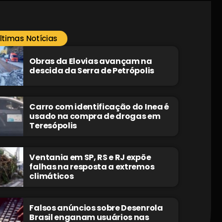
ltimas Notícias
Obras da Elovias avançam na
descida da Serra de Petrópolis
Carro com identificação do Inea é
usado na compra de drogas em
Teresópolis
Ventania em SP, RS e RJ expõe
falhas na resposta a extremos
climáticos
Falsos anúncios sobre Desenrola
Brasil enganam usuários nas