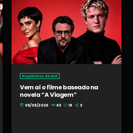
Rapidinhas da BIG
Vem aí o filme baseado na
novela “A Viagem”
09/05/2026
63
19
3
today