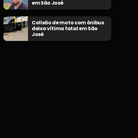
em São José
Colisão de moto com ônibus
deixa vítima fatal em São
José