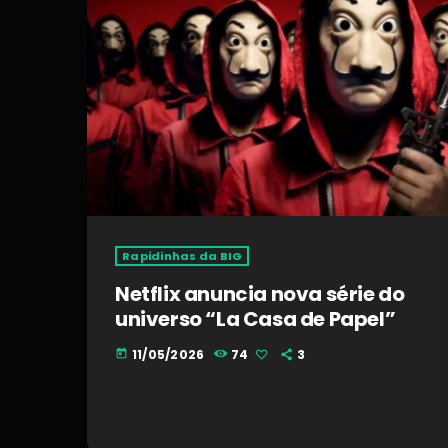
Rapidinhas da BIG
Netflix anuncia nova série do
universo “La Casa de Papel”
11/05/2026
74
3
today