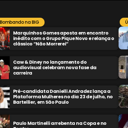
 Bombando na BIG
Ú
Marquinhos Gomes aposta em encontro
inédito com o Grupo Pique Novo e relança o
clássico “Não Morrerei”
Caw & Diney no lançamento do
audiovisual celebram nova fase da
carreira
Pré-candidata Danielli Andradez lança a
Plataforma Mulheres no dia 23 de julho, no
Bartellier, em São Paulo
Paulo Martinelli arrebenta na Copa e no