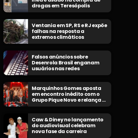
drogas em Teresópolis
Ventania em SP, RS e RJ expõe
falhas na resposta a
extremos climáticos
Falsos anúncios sobre
Desenrola Brasil enganam
usuários nas redes
Marquinhos Gomes aposta
em encontro inédito com o
Grupo Pique Novo e relança o
clássico “Não Morrerei”
Caw & Diney no lançamento
do audiovisual celebram
nova fase da carreira