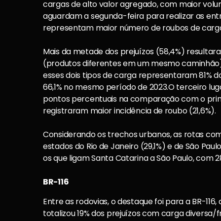
cargas de alto valor agregado, com maior volu
aguardam a segunda-feira para realizar as entr
representam maior número de roubos de carga
Mais da metade dos prejuízos (58,4%) resulta
(produtos diferentes em um mesmo caminhão), s
esses dois tipos de carga representaram 81% do
66,1% no mesmo período de 2023.O terceiro luga
pontos percentuais na comparação com o prim
registraram maior incidência de roubo (21,6%).
Considerando os trechos urbanos, as rotas co
estados do Rio de Janeiro (29,1%) e de São Paul
os que ligam Santa Catarina a São Paulo, com 28
BR-116
Entre as rodovias, o destaque foi para a BR-116,
totalizou 19% dos prejuízos com carga diversa/