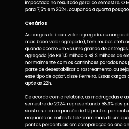
impactado no resultado geral do semestre. O M
para 7,5% em 2024, ocupando a quarta posição 
Cenários
As cargas de baixo valor agregado, ou cargas de
mais baixo valor agregado), têm roubos efetuad
quando ocorre um volume grande de entregas. “
agregado [de R$ 1,5 milhão a R$ 2 milhões de el
normalmente com os caminhões parados nos p
parte de desestabilizar o rastreamento, ou se
esse tipo de ação”, disse Ferreira. Essas carg
após as 22h.
De acordo com o relatório, as madrugadas e as 
semestre de 2024, representando 58,9% dos pr
sinistros, com expansão de 11,1 pontos percen
enquanto as noites totalizaram mais de um qua
pontos percentuais em comparação ao ano ant