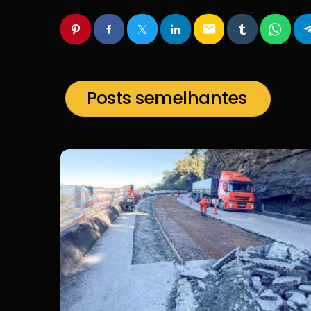
email
Posts semelhantes