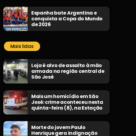
Espanha bate Argentina e
conquista a Copa do Mundo
de 2026
Mais lidas
Loja é alvo de assalto à mão
armada na região central de
São José
Mais um homicídio em São
José: crime aconteceu nesta
quinta-feira (8), na Estação
Morte do jovem Paulo
Henrique gera indignação