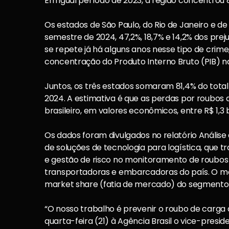
Em igual período de 2023, a região concentrou 
Os estados de São Paulo, do Rio de Janeiro e d
semestre de 2024, 47,2%, 18,7% e 14,2% dos pre
se repete já há alguns anos nesse tipo de crim
concentração do Produto Interno Bruto (PIB) na
Juntos, os três estados somaram 81,4% do total 
2024. A estimativa é que as perdas por roubo
brasileiro, em valores econômicos, entre R$ 1,3 b
Os dados foram divulgados no relatório Análise
de soluções de tecnologia para logística, qu
e gestão de risco no monitoramento de roubo
transportadoras e embarcadoras do país. O m
market share (fatia de mercado) do segmento
“O nosso trabalho é prevenir o roubo de carga 
quarta-feira (21) à Agência Brasil o vice-presi