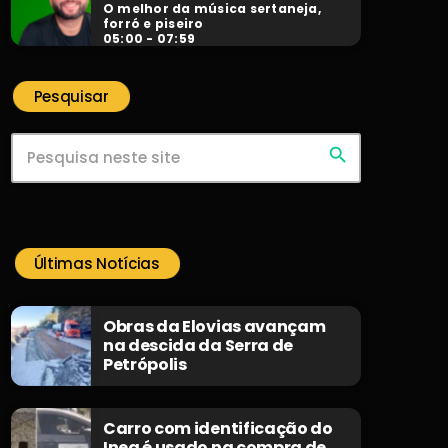
O melhor da música sertaneja,
forró e piseiro
05:00 - 07:59
Pesquisar
search
Últimas Notícias
Obras da Elovias avançam
na descida da Serra de
Petrópolis
Carro com identificação do
Inea é usado na compra de