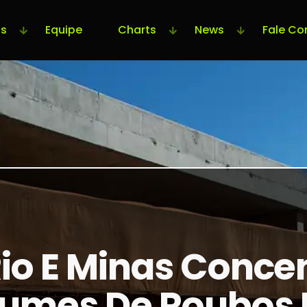
s
Equipe
Charts
News
Fale Co
Rio E Minas Conc
lumes De Roubos 