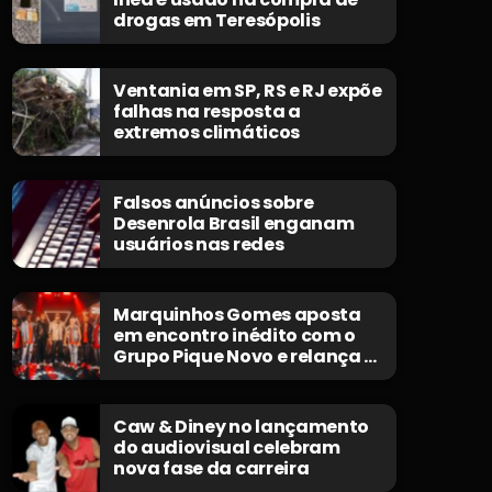
drogas em Teresópolis
Ventania em SP, RS e RJ expõe
falhas na resposta a
extremos climáticos
Falsos anúncios sobre
Desenrola Brasil enganam
usuários nas redes
Marquinhos Gomes aposta
em encontro inédito com o
Grupo Pique Novo e relança o
clássico “Não Morrerei”
Caw & Diney no lançamento
do audiovisual celebram
nova fase da carreira