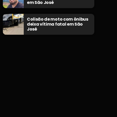
em São José
Colisão de moto com ônibus
deixa vítima fatal em São
José