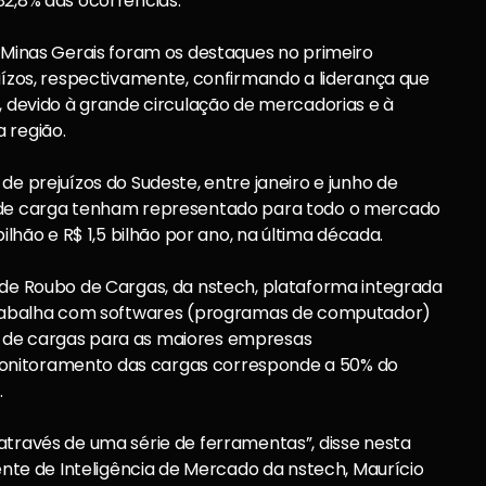
82,8% das ocorrências.
e Minas Gerais foram os destaques no primeiro
juízos, respectivamente, confirmando a liderança que
e, devido à grande circulação de mercadorias e à
 região.
de prejuízos do Sudeste, entre janeiro e junho de
s de carga tenham representado para todo o mercado
ilhão e R$ 1,5 bilhão por ano, na última década.
 de Roubo de Cargas, da nstech, plataforma integrada
e trabalha com softwares (programas de computador)
s de cargas para as maiores empresas
onitoramento das cargas corresponde a 50% do
.
através de uma série de ferramentas”, disse nesta
dente de Inteligência de Mercado da nstech, Maurício