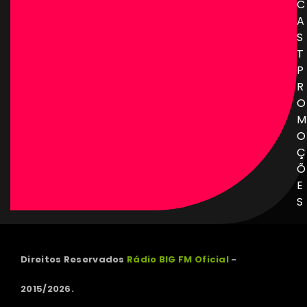
C
A
S
T
P
R
O
M
O
Ç
Õ
E
S
Direitos Reservados
Rádio BIG FM Oficial
-
2015/2026.