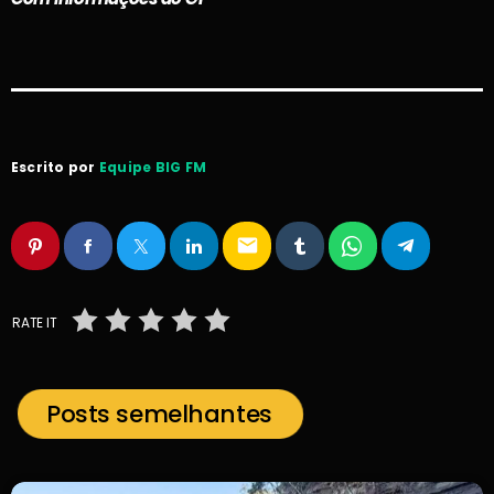
Escrito por
Equipe BIG FM
email
RATE IT
Posts semelhantes