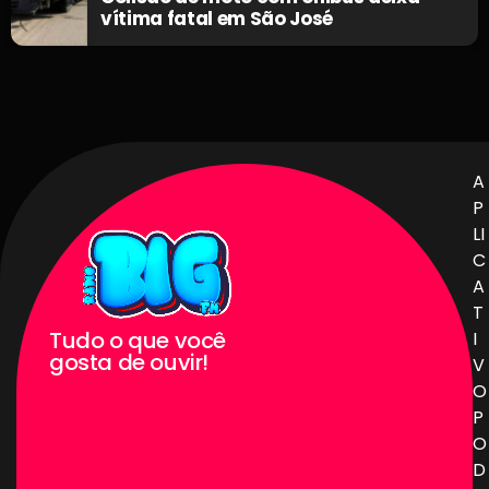
vítima fatal em São José
A
P
LI
C
A
T
Tudo o que você
I
gosta de ouvir!
V
O
P
O
D