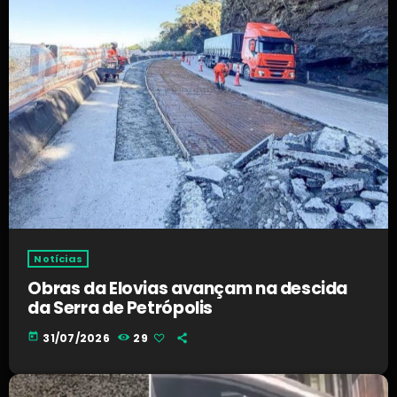
Notícias
Obras da Elovias avançam na descida
da Serra de Petrópolis
today
31/07/2026
29