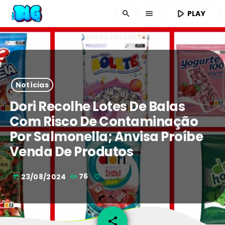
play_arrow
PLAY
search
menu
Notícias
Dori Recolhe Lotes De Balas
Com Risco De Contaminação
Por Salmonella; Anvisa Proíbe
Venda De Produtos
23/08/2024
76
today
share
email