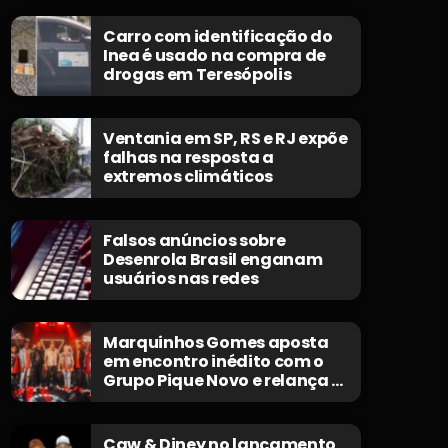
Carro com identificação do
Inea é usado na compra de
drogas em Teresópolis
Ventania em SP, RS e RJ expõe
falhas na resposta a
extremos climáticos
Falsos anúncios sobre
Desenrola Brasil enganam
usuários nas redes
Marquinhos Gomes aposta
em encontro inédito com o
Grupo Pique Novo e relança o
clássico “Não Morrerei”
Caw & Diney no lançamento