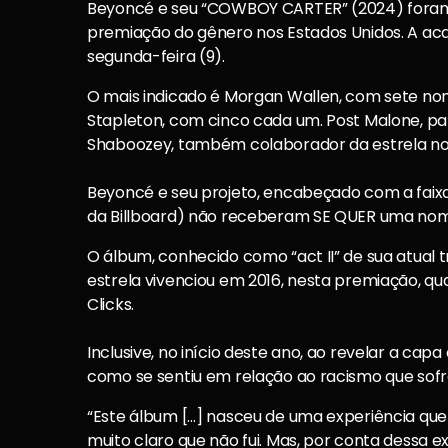
Beyoncé e seu “COWBOY CARTER” (2024) foram e
premiação do gênero nos Estados Unidos. A aca
segunda-feira (9).
O mais indicado é Morgan Wallen, com sete no
Stapleton, com cinco cada um. Post Malone, par
Shaboozey, também colaborador da estrela no 
Beyoncé e seu projeto, encabeçado com a faix
da Billboard) não receberam SE QUER uma no
O álbum, conhecido como “act II” de sua atual t
estrela vivenciou em 2016, nesta premiação, q
Clicks.
Inclusive, no início deste ano, ao revelar a c
como se sentiu em relação ao racismo que sofre
“Este álbum […] nasceu de uma experiência que 
muito claro que não fui. Mas, por conta dessa e