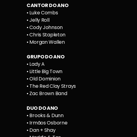
CANTOR DO ANO
• Luke Combs
• Jelly Roll
• Cody Johnson
• Chris Stapleton
• Morgan Wallen
GRUPO DO ANO
• Lady A
• Little Big Town
• Old Dominion
• The Red Clay Strays
• Zac Brown Band
DUO DO ANO
• Brooks & Dunn
• Irmãos Osborne
• Dan + Shay