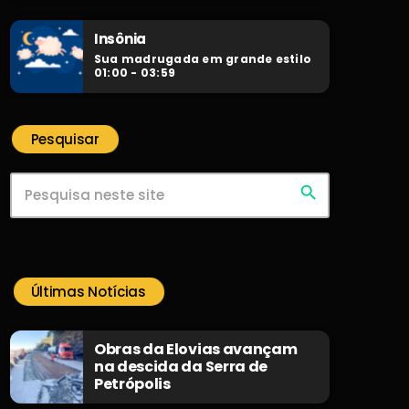
Insônia
Sua madrugada em grande estilo
01:00 - 03:59
Pesquisar
search
Últimas Notícias
Obras da Elovias avançam
na descida da Serra de
Petrópolis