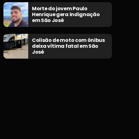
Morte do jovem Paulo
Henrique gera indignação
em São José
Colisão de moto com ônibus
deixa vítima fatal em São
José