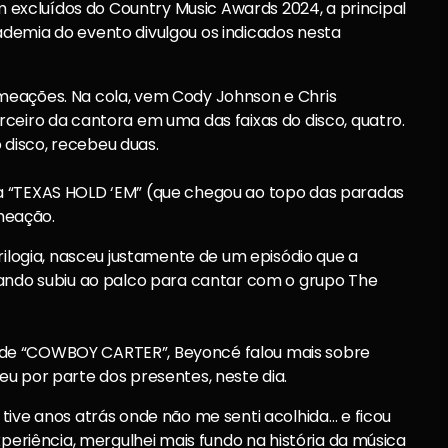
xcluídos do Country Music Awards 2024, a principal
demia do evento divulgou os indicados nesta
meações. Na cola, vem Cody Johnson e Chris
ceiro da cantora em uma das faixas do disco, quatro.
disco, recebeu duas.
a “TEXAS HOLD ‘EM” (que chegou ao topo das paradas
meação.
rilogia, nasceu justamente de um episódio que a
uando subiu ao palco para cantar com o grupo The
apa de “COWBOY CARTER”, Beyoncé falou mais sobre
u por parte dos presentes, neste dia.
tive anos atrás onde não me senti acolhida… e ficou
xperiência, mergulhei mais fundo na história da música