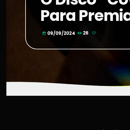
Para Premi
09/09/2024
26
today