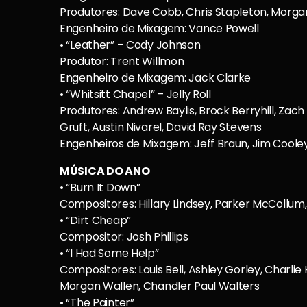
Produtores: Dave Cobb, Chris Stapleton, Morga
Engenheiro de Mixagem: Vance Powell
• “Leather” – Cody Johnson
Produtor: Trent Willmon
Engenheiro de Mixagem: Jack Clarke
• “Whitsitt Chapel” – Jelly Roll
Produtores: Andrew Baylis, Brock Berryhill, Zach
Gruft, Austin Nivarel, David Ray Stevens
Engenheiros de Mixagem: Jeff Braun, Jim Coole
MÚSICA DO ANO
• “Burn It Down”
Compositores: Hillary Lindsey, Parker McCollum,
• “Dirt Cheap”
Compositor: Josh Phillips
• “I Had Some Help”
Compositores: Louis Bell, Ashley Gorley, Charlie
Morgan Wallen, Chandler Paul Walters
• “The Painter”