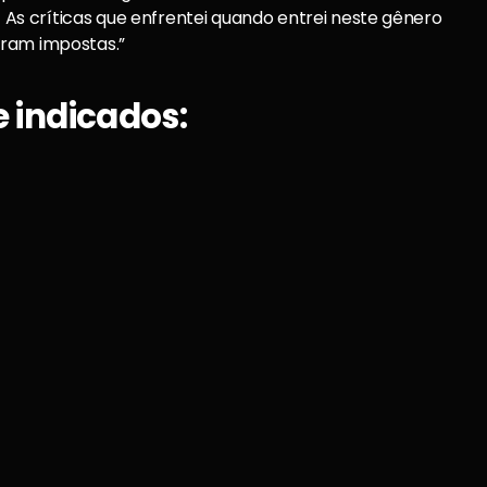
…] As críticas que enfrentei quando entrei neste gênero
oram impostas.”
e indicados: