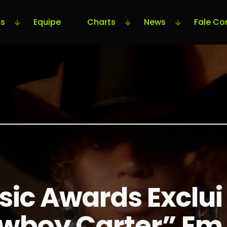
s
Equipe
Charts
News
Fale Co
ic Awards Exclui
owboy Carter” Em