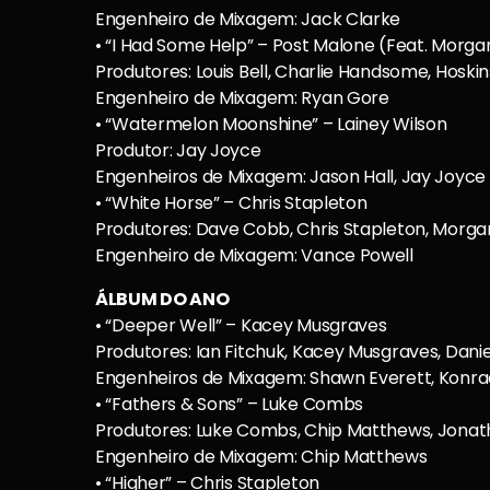
Engenheiro de Mixagem: Jack Clarke
• “I Had Some Help” – Post Malone (Feat. Morga
Produtores: Louis Bell, Charlie Handsome, Hoskin
Engenheiro de Mixagem: Ryan Gore
• “Watermelon Moonshine” – Lainey Wilson
Produtor: Jay Joyce
Engenheiros de Mixagem: Jason Hall, Jay Joyce
• “White Horse” – Chris Stapleton
Produtores: Dave Cobb, Chris Stapleton, Morga
Engenheiro de Mixagem: Vance Powell
ÁLBUM DO ANO
• “Deeper Well” – Kacey Musgraves
Produtores: Ian Fitchuk, Kacey Musgraves, Danie
Engenheiros de Mixagem: Shawn Everett, Konra
• “Fathers & Sons” – Luke Combs
Produtores: Luke Combs, Chip Matthews, Jonat
Engenheiro de Mixagem: Chip Matthews
• “Higher” – Chris Stapleton