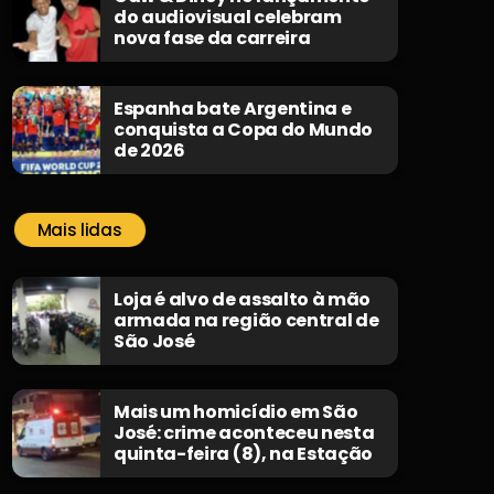
do audiovisual celebram
nova fase da carreira
Espanha bate Argentina e
conquista a Copa do Mundo
de 2026
Mais lidas
Loja é alvo de assalto à mão
armada na região central de
São José
Mais um homicídio em São
José: crime aconteceu nesta
quinta-feira (8), na Estação