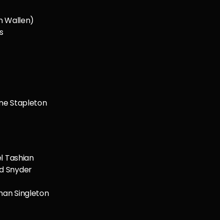
n Wallen)
s
ne Stapleton
l Tashian
d Snyder
han Singleton