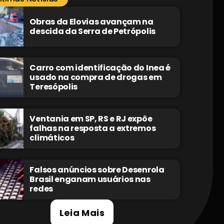
Obras da Elovias avançam na
descida da Serra de Petrópolis
Carro com identificação do Inea é
usado na compra de drogas em
Teresópolis
Ventania em SP, RS e RJ expõe
falhas na resposta a extremos
climáticos
Falsos anúncios sobre Desenrola
Brasil enganam usuários nas
redes
Leia Mais