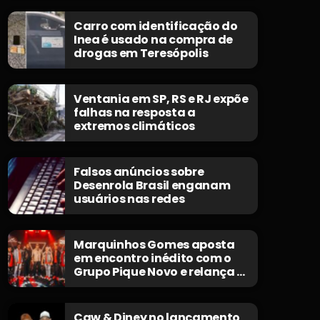
Carro com identificação do
Inea é usado na compra de
drogas em Teresópolis
Ventania em SP, RS e RJ expõe
falhas na resposta a
extremos climáticos
Falsos anúncios sobre
Desenrola Brasil enganam
usuários nas redes
Marquinhos Gomes aposta
em encontro inédito com o
Grupo Pique Novo e relança o
clássico “Não Morrerei”
Caw & Diney no lançamento