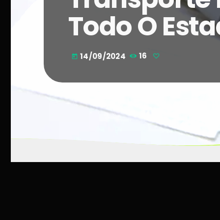
Todo O Est
14/09/2024
16
today