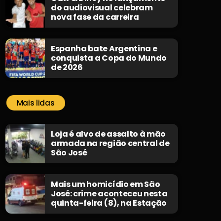
do audiovisual celebram
nova fase da carreira
Espanha bate Argentina e
conquista a Copa do Mundo
de 2026
Mais lidas
Loja é alvo de assalto à mão
armada na região central de
São José
Mais um homicídio em São
José: crime aconteceu nesta
quinta-feira (8), na Estação