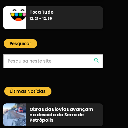
Toca Tudo
12:21 - 12:59
Pesquisar
search
Últimas Notícias
Obras da Elovias avançam
na descida da Serra de
Petrópolis