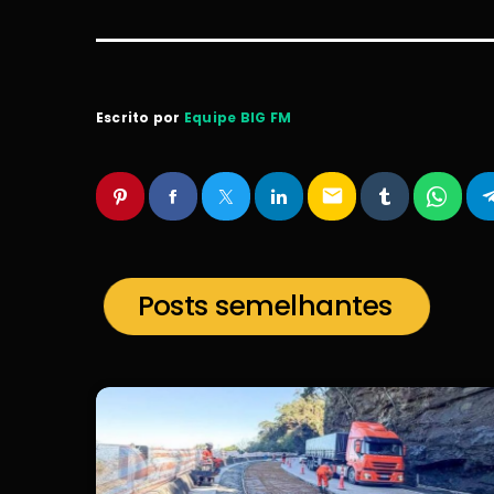
Escrito por
Equipe BIG FM
email
Posts semelhantes