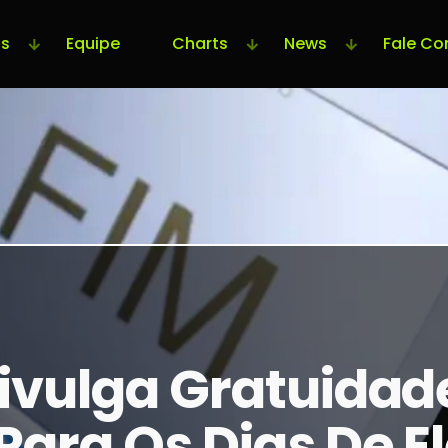
s
Equipe
Charts
News
Fale Co
Divulga Gratuidad
Para Os Dias De E