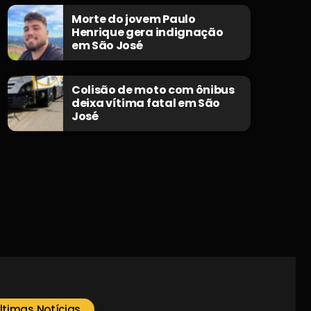
Morte do jovem Paulo
Henrique gera indignação
em São José
Colisão de moto com ônibus
deixa vítima fatal em São
José
ltimas Notícias