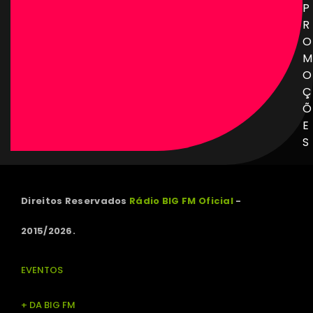
P
R
O
M
O
Ç
Õ
E
S
Direitos Reservados
Rádio BIG FM Oficial
-
2015/2026.
EVENTOS
+ DA BIG FM