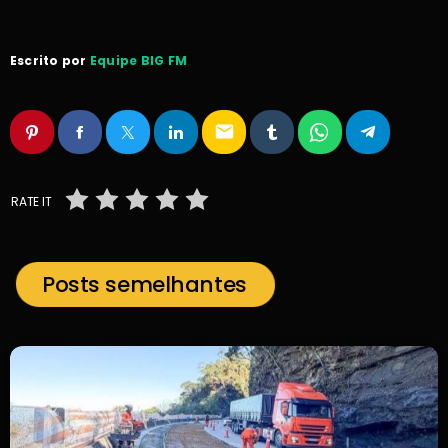
Escrito por
Equipe BIG FM
email
RATE IT
Posts semelhantes