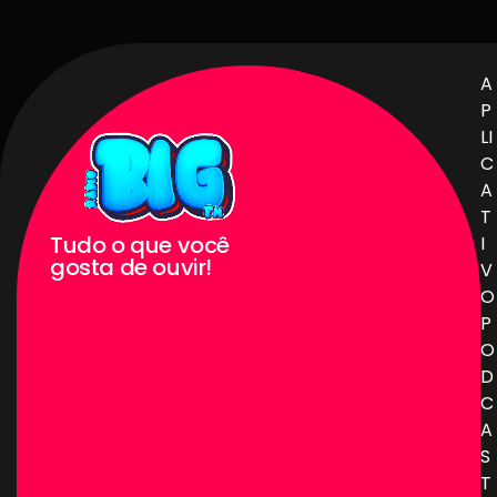
A
P
LI
C
A
T
Tudo o que você
I
gosta de ouvir!
V
O
P
O
D
C
A
S
T