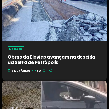
Notícias
Obras da Elovias avançam na descida
da Serra de Petrópolis
today
31/07/2026
30