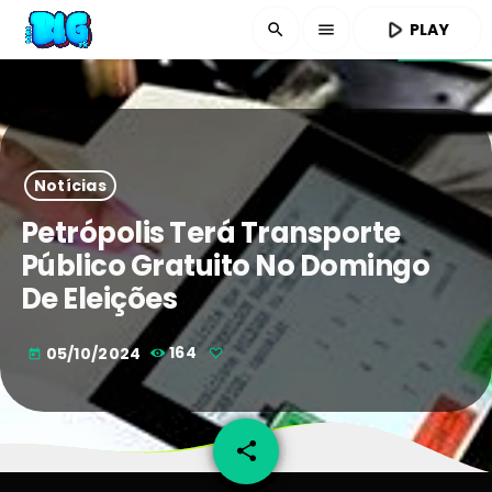
play_arrow
PLAY
search
menu
Notícias
Petrópolis Terá Transporte
Público Gratuito No Domingo
De Eleições
05/10/2024
164
today
share
email