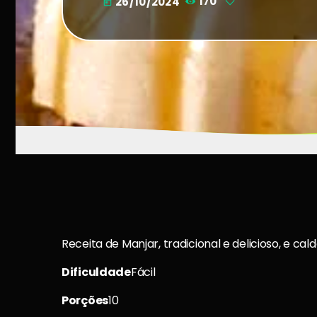
26/10/2024
170
today
Receita de Manjar, tradicional e delicioso, e ca
Dificuldade
Fácil
Porções
10