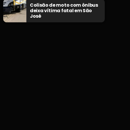
Colisão de moto com ônibus
deixa vítima fatal em São
José