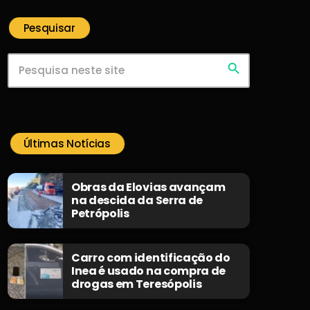
Pesquisar
search
Últimas Notícias
Obras da Elovias avançam
na descida da Serra de
Petrópolis
Carro com identificação do
Inea é usado na compra de
drogas em Teresópolis