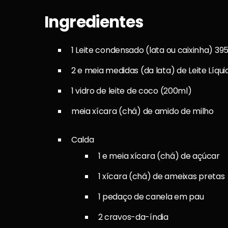
Ingredientes
1 Leite condensado (lata ou caixinha) 39
2 e meia medidas (da lata) de Leite Líqui
1 vidro de leite de coco (200ml)
meia xícara (chá) de amido de milho
Calda
1 e meia xícara (chá) de açúcar
1 xícara (chá) de ameixas pretas
1 pedaço de canela em pau
2 cravos-da-índia