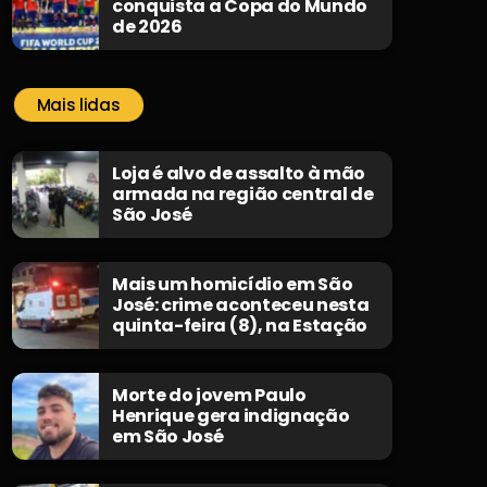
conquista a Copa do Mundo
de 2026
Mais lidas
Loja é alvo de assalto à mão
armada na região central de
São José
Mais um homicídio em São
José: crime aconteceu nesta
quinta-feira (8), na Estação
Morte do jovem Paulo
Henrique gera indignação
em São José