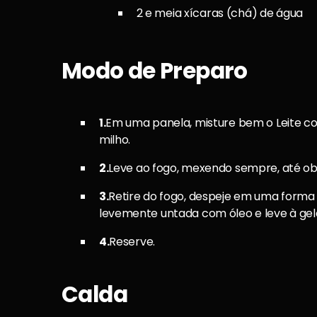
2 e meia xícaras (chá) de água
Modo de Preparo
1.
Em uma panela, misture bem o Leite con
milho.
2.
Leve ao fogo, mexendo sempre, até o
3.
Retire do fogo, despeje em uma forma
levemente untada com óleo e leve à gel
4.
Reserve.
Calda