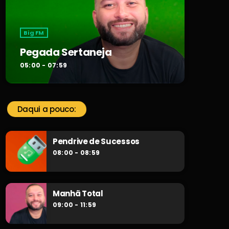
Big FM
Pegada Sertaneja
05:00 - 07:59
Daqui a pouco:
Pendrive de Sucessos
08:00 - 08:59
Manhã Total
09:00 - 11:59