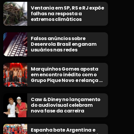
Ventania em SP, RS e RJ expõe
falhas na resposta a
extremos climáticos
Falsos anúncios sobre
Desenrola Brasil enganam
usuários nas redes
Marquinhos Gomes aposta
em encontro inédito com o
Grupo Pique Novo e relança o
clássico “Não Morrerei”
Caw & Diney no lançamento
do audiovisual celebram
nova fase da carreira
Espanha bate Argentina e