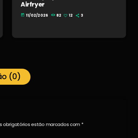
Airfryer
11/02/2026
82
12
3
today
ão (0)
os obrigatórios estão marcados com *