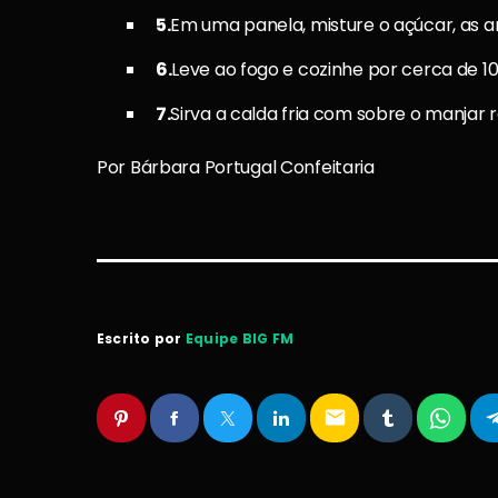
5.
Em uma panela, misture o açúcar, as am
6.
Leve ao fogo e cozinhe por cerca de 10 
7.
Sirva a calda fria com sobre o manjar 
Por Bárbara Portugal Confeitaria
Escrito por
Equipe BIG FM
email