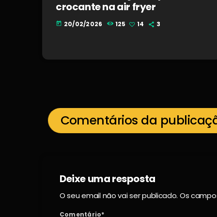
crocante na air fryer
20/02/2026
125
14
3
today
Comentários da publicaç
Deixe uma resposta
O seu email não vai ser publicado. Os camp
Comentário*