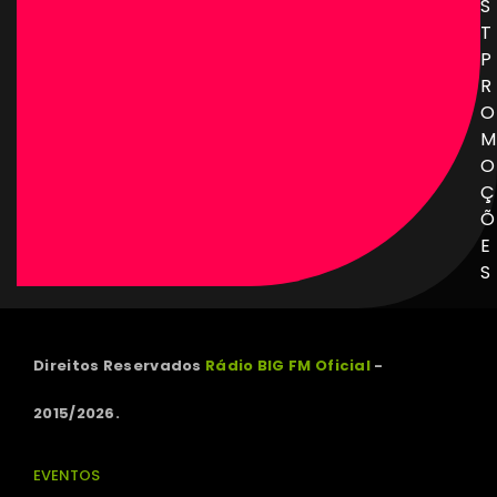
S
T
P
R
O
M
O
Ç
Õ
E
S
Direitos Reservados
Rádio BIG FM Oficial
-
2015/2026.
EVENTOS