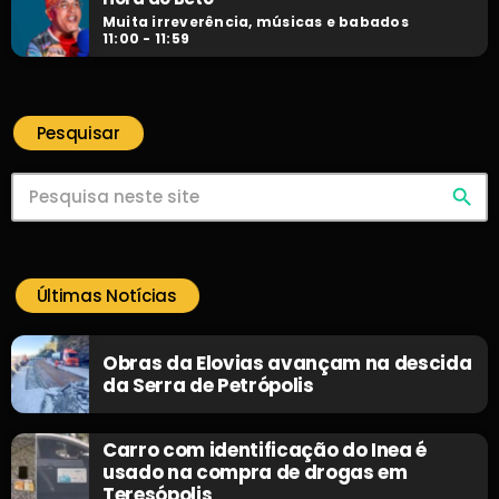
Muita irreverência, músicas e babados
11:00 - 11:59
Pesquisar
search
Últimas Notícias
Obras da Elovias avançam na descida
da Serra de Petrópolis
Carro com identificação do Inea é
usado na compra de drogas em
Teresópolis