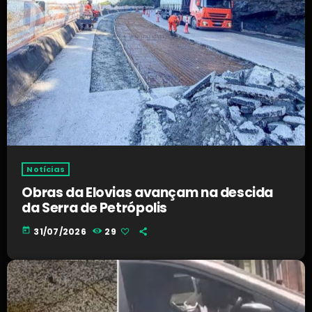
Notícias
Obras da Elovias avançam na descida
da Serra de Petrópolis
today
31/07/2026
29