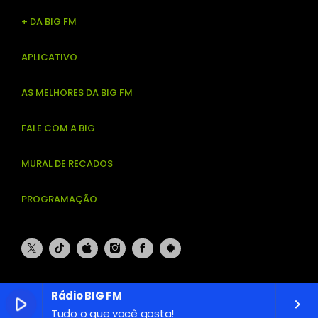
+ DA BIG FM
APLICATIVO
AS MELHORES DA BIG FM
FALE COM A BIG
MURAL DE RECADOS
PROGRAMAÇÃO
Rádio BIG FM
play_arrow
keyboard_arrow_right
Tudo o que você gosta!