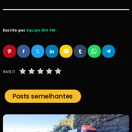
Escrito por
Equipe BIG FM
email
RATE IT
Posts semelhantes