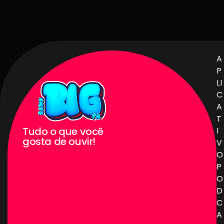
A
P
LI
C
A
T
Tudo o que você
I
gosta de ouvir!
V
O
P
O
D
C
A