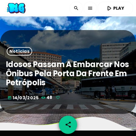
play_arrow
PLAY
search
menu
Notícias
Idosos Passam A Embarcar Nos
Ônibus Pela Porta Da Frente Em
Petrópolis
14/03/2025
48
today
share
email