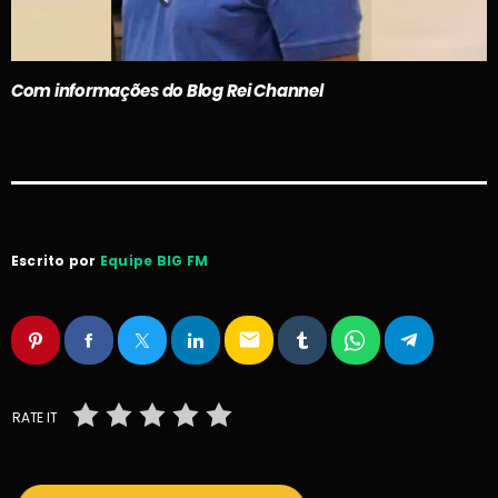
Com informações do Blog Rei Channel
Escrito por
Equipe BIG FM
email
RATE IT