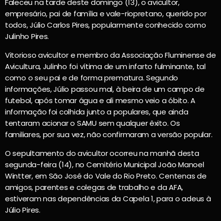
Faleceu na tarde deste domingo (13), o avicultor,
empresário, pai de família e vale-riopretano, querido por
todos, Júlio Carlos Pires, popularmente conhecido como
Julinho Pires.
Vitorioso avicultor e membro da Associação Fluminense de
Avicultura, Julinho foi vítima de um infarto fulminante, tal
como o seu pai e de forma prematura. Segundo
informações, Júlio passou mal, à beira de um campo de
futebol, após tomar água e ali mesmo veio a óbito. A
informação foi colhida junto a populares, que ainda
tentaram acionar o SAMU sem qualquer êxito. Os
familiares, por sua vez, não confirmaram a versão popular.
O sepultamento do avicultor ocorreu na manhã desta
segunda-feira (14), no Cemitério Municipal João Manoel
Wintter, em São José do Vale do Rio Preto. Centenas de
amigos, parentes e colegas de trabalho e da AFA,
estiveram nas dependências da Capela 1, para o adeus à
Júlio Pires.