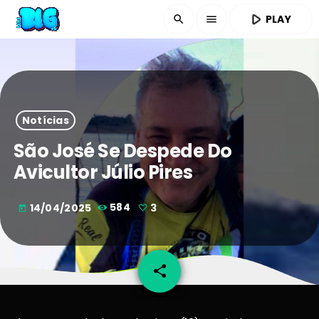
play_arrow
PLAY
search
menu
Notícias
São José Se Despede Do
Avicultor Júlio Pires
14/04/2025
584
3
today
share
email
3