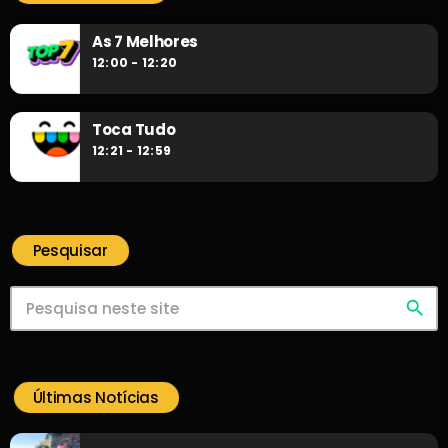
As 7 Melhores
12:00 - 12:20
Toca Tudo
12:21 - 12:59
Pesquisar
search
Últimas Notícias