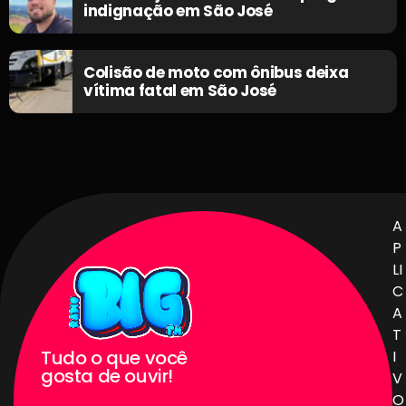
indignação em São José
Colisão de moto com ônibus deixa
vítima fatal em São José
A
P
LI
C
A
T
Tudo o que você
I
gosta de ouvir!
V
O