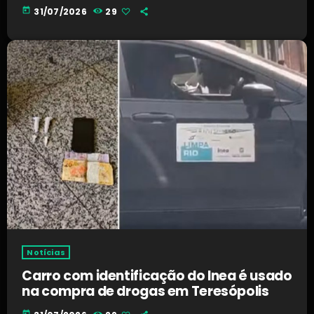
today
31/07/2026
29
Notícias
Carro com identificação do Inea é usado
na compra de drogas em Teresópolis
today