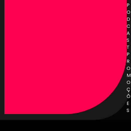
P
O
D
C
A
S
T
P
R
O
M
O
Ç
Õ
E
S