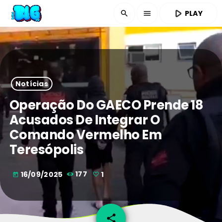
play_arrow
PLAY
search
menu
Notícias
Operação Do GAECO Prende 18
Acusados De Integrar O
Comando Vermelho Em
Teresópolis
16/09/2025
177
1
today
share
email