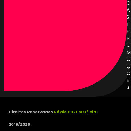
C
A
S
T
P
R
O
M
O
Ç
Õ
E
S
Direitos Reservados
Rádio BIG FM Oficial
-
2015/2026.