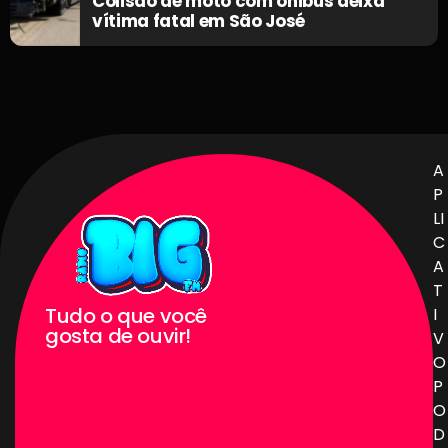
Colisão de moto com ônibus deixa
vítima fatal em São José
A
P
LI
C
A
T
Tudo o que você
I
gosta de ouvir!
V
O
P
O
D