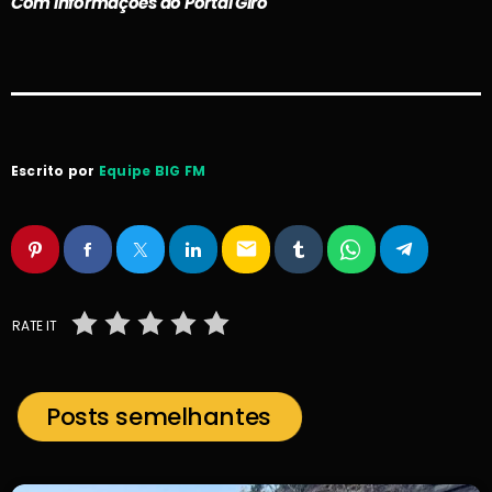
Com informações do Portal Giro
Escrito por
Equipe BIG FM
email
RATE IT
Posts semelhantes