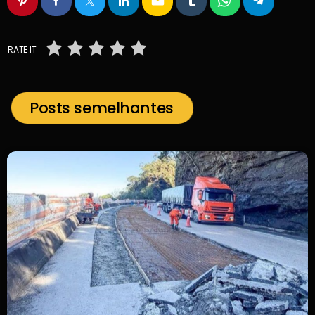
email
RATE IT
Posts semelhantes