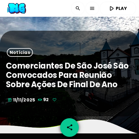
play_arrow
PLAY
search
menu
Notícias
Comerciantes De São José São
Convocados Para Reunião
Sobre Ações De Final De Ano
11/11/2025
92
today
share
email