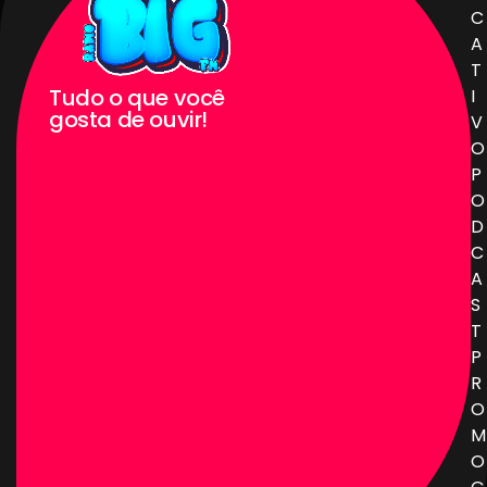
C
A
T
Tudo o que você
I
gosta de ouvir!
V
O
P
O
D
C
A
S
T
P
R
O
M
O