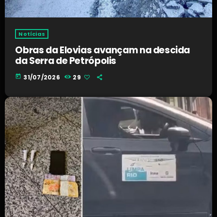
Notícias
Obras da Elovias avançam na descida
da Serra de Petrópolis
today
31/07/2026
29