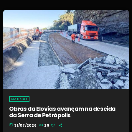
Notícias
Obras da Elovias avançam na descida
da Serra de Petrópolis
today
31/07/2026
29