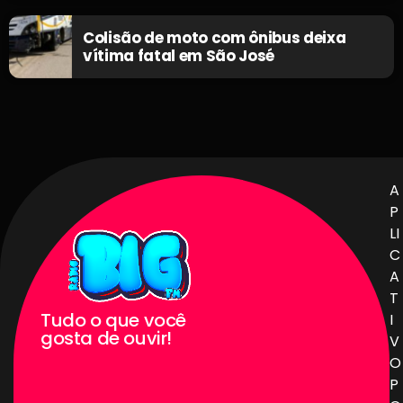
Colisão de moto com ônibus deixa
vítima fatal em São José
A
P
LI
C
A
T
Tudo o que você
I
gosta de ouvir!
V
O
P