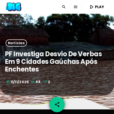
play_arrow
PLAY
search
menu
Notícias
PF Investiga Desvio De Verbas
Em 9 Cidades Gaúchas Após
Enchentes
11/11/2025
44
2
today
share
email
2