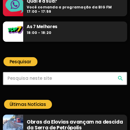
Qual é a sua?
Você comanda a programação da BIG FM
17:00 - 17:59
As 7 Melhores
18:00 - 18:20
Pesquisar
search
Últimas Notícias
Obras da Elovias avançam na descida
da Serra de Petrópolis