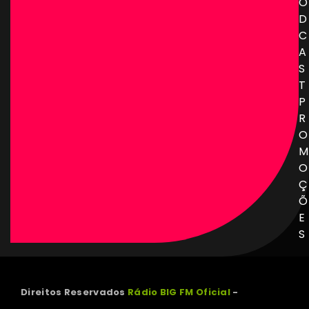
O
D
C
A
S
T
P
R
O
M
O
Ç
Õ
E
S
Direitos Reservados
Rádio BIG FM Oficial
-