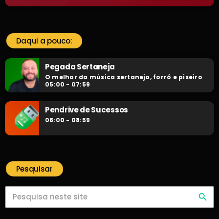
Daqui a pouco:
Pegada Sertaneja
O melhor da música sertaneja, forró e piseiro
05:00 - 07:59
Pendrive de Sucessos
08:00 - 08:59
Pesquisar
search