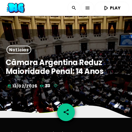
play_arrow
PLAY
search
menu
Notícias
Câmara Argentina Reduz
Maioridade Penal: 14 Anos
13/02/2026
33
today
share
email