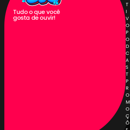
T
Tudo o que você
I
gosta de ouvir!
V
O
P
O
D
C
A
S
T
P
R
O
M
O
Ç
Õ
E