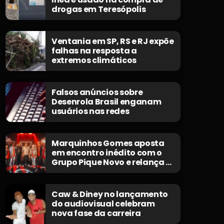
drogas em Teresópolis
Ventania em SP, RS e RJ expõe
falhas na resposta a
extremos climáticos
Falsos anúncios sobre
Desenrola Brasil enganam
usuários nas redes
Marquinhos Gomes aposta
em encontro inédito com o
Grupo Pique Novo e relança o
clássico “Não Morrerei”
Caw & Diney no lançamento
do audiovisual celebram
nova fase da carreira