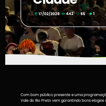
17/02/2026
442
55
1
today
Com bom público presente e uma programação a
Vale do Rio Preto vem garantindo bons elogios 