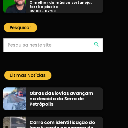
O melhor da música sertaneja,
forró e piseiro
05:00 - 07:59
Pesquisar
search
Últimas Notícias
Obras da Elovias avançam
na descida da Serra de
Petrópolis
Carro com identificação do
Inea é usado na compra de