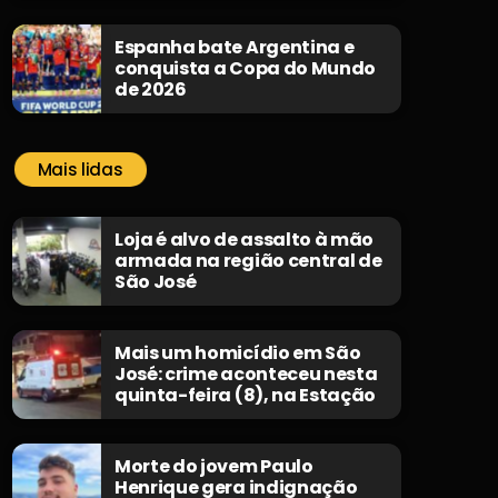
Espanha bate Argentina e
conquista a Copa do Mundo
de 2026
Mais lidas
Loja é alvo de assalto à mão
armada na região central de
São José
Mais um homicídio em São
José: crime aconteceu nesta
quinta-feira (8), na Estação
Morte do jovem Paulo
Henrique gera indignação