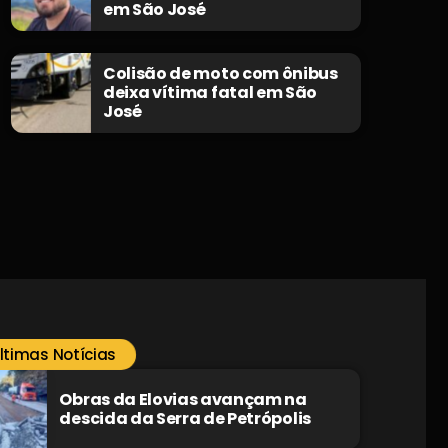
em São José
Colisão de moto com ônibus
deixa vítima fatal em São
José
ltimas Notícias
Obras da Elovias avançam na
descida da Serra de Petrópolis