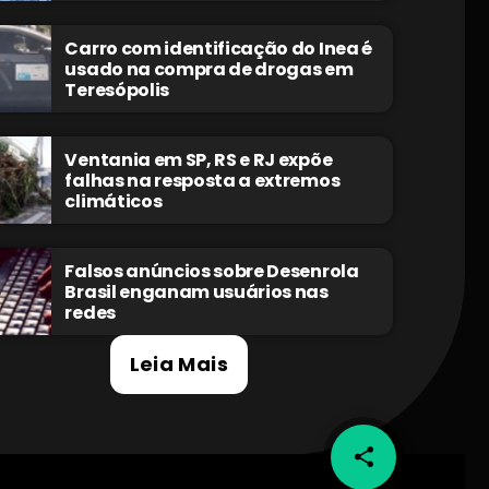
Carro com identificação do Inea é
usado na compra de drogas em
Teresópolis
Ventania em SP, RS e RJ expõe
falhas na resposta a extremos
climáticos
Falsos anúncios sobre Desenrola
Brasil enganam usuários nas
redes
Leia Mais
share
email
55