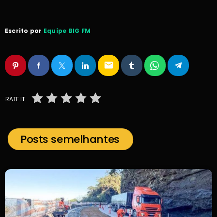
Escrito por
Equipe BIG FM
email
RATE IT
Posts semelhantes