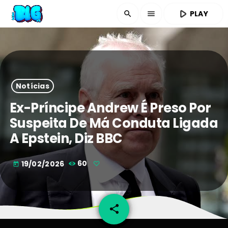
play_arrow
PLAY
search
menu
Notícias
Ex-Príncipe Andrew É Preso Por
Suspeita De Má Conduta Ligada
A Epstein, Diz BBC
19/02/2026
60
today
share
email