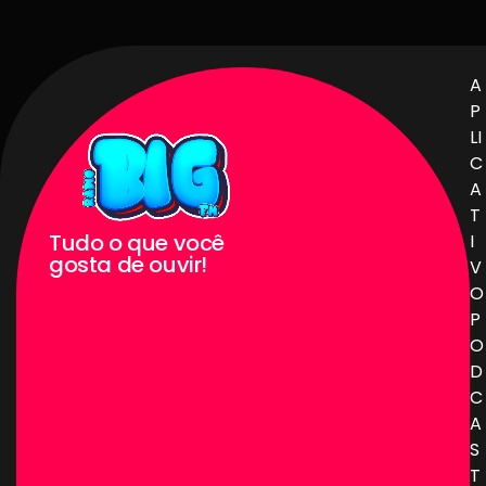
A
P
LI
C
A
T
Tudo o que você
I
gosta de ouvir!
V
O
P
O
D
C
A
S
T