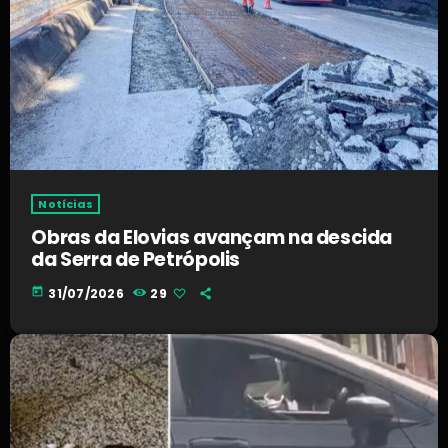
Notícias
Obras da Elovias avançam na descida
da Serra de Petrópolis
today
31/07/2026
29