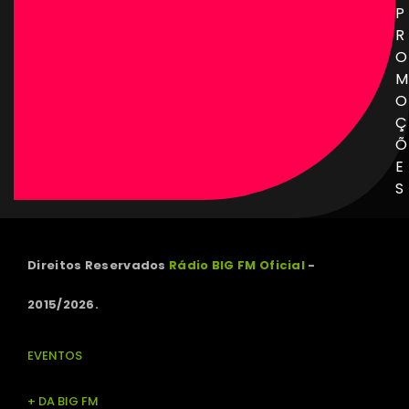
P
R
O
M
O
Ç
Õ
E
S
Direitos Reservados
Rádio BIG FM Oficial
-
2015/2026.
EVENTOS
+ DA BIG FM