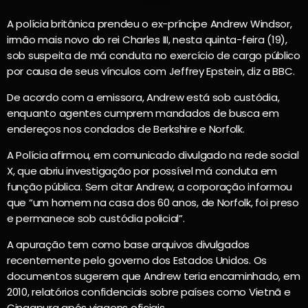
A polícia britânica prendeu o ex-príncipe Andrew Windsor,
irmão mais novo do rei Charles III, nesta quinta-feira (19),
sob suspeita de má conduta no exercício de cargo público
por causa de seus vínculos com Jeffrey Epstein, diz a BBC.
De acordo com a emissora, Andrew está sob custódia,
enquanto agentes cumprem mandados de busca em
endereços nos condados de Berkshire e Norfolk.
A Polícia afirmou, em comunicado divulgado na rede social
X, que abriu investigação por possível má conduta em
função pública. Sem citar Andrew, a corporação informou
que “um homem na casa dos 60 anos, de Norfolk, foi preso
e permanece sob custódia policial”.
A apuração tem como base arquivos divulgados
recentemente pelo governo dos Estados Unidos. Os
documentos sugerem que Andrew teria encaminhado, em
2010, relatórios confidenciais sobre países como Vietnã e
Cingapura após viagens oficiais.