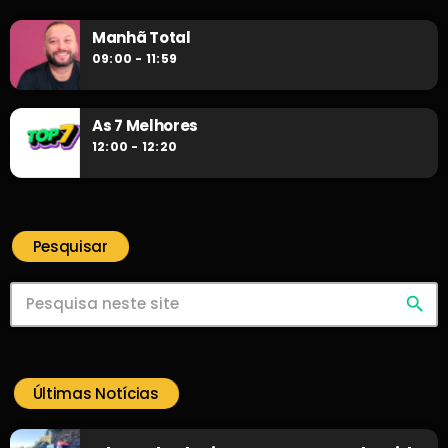
Manhã Total
09:00 - 11:59
As 7 Melhores
12:00 - 12:20
Pesquisar
search
Últimas Notícias