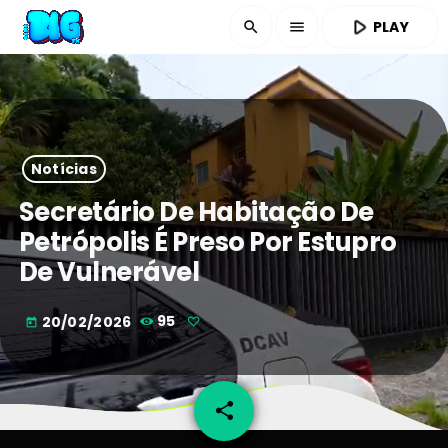
play_arrow
PLAY
search
menu
Notícias
Secretário De Habitação De
Petrópolis É Preso Por Estupro
De Vulnerável
20/02/2026
95
today
share
email