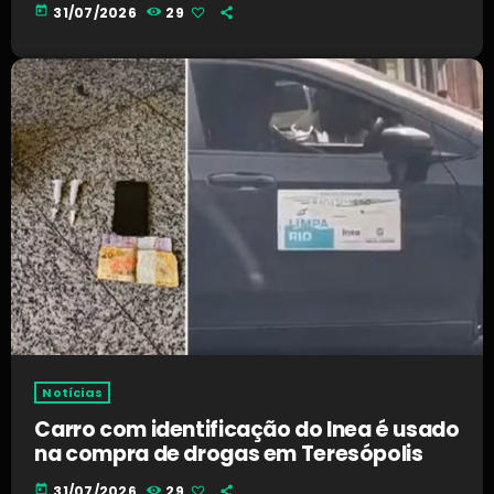
today
31/07/2026
29
Notícias
Carro com identificação do Inea é usado
na compra de drogas em Teresópolis
today
31/07/2026
29