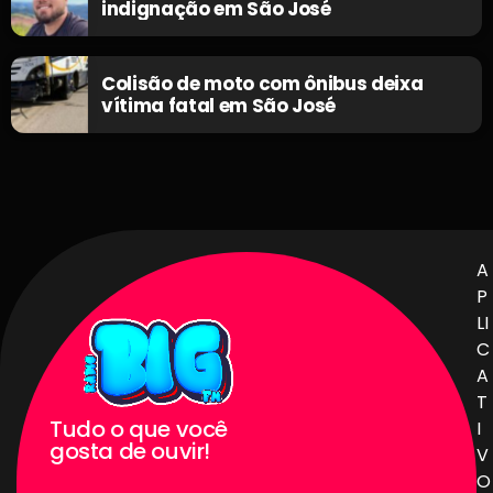
indignação em São José
Colisão de moto com ônibus deixa
vítima fatal em São José
A
P
LI
C
A
T
Tudo o que você
I
gosta de ouvir!
V
O