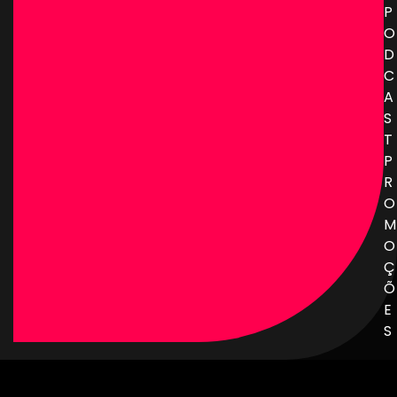
P
O
D
C
A
S
T
P
R
O
M
O
Ç
Õ
E
S