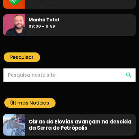
Manhã Total
09:00 - 11:59
Pesquisar
search
Últimas Notícias
Obras da Elovias avançam na descida
da Serra de Petrópolis