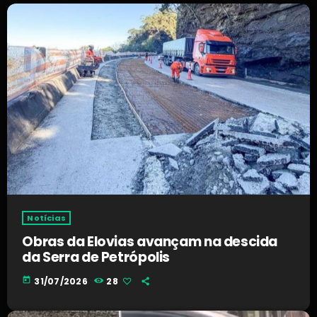
Notícias
Obras da Elovias avançam na descida
da Serra de Petrópolis
today
31/07/2026
28