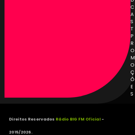
C
A
S
T
P
R
O
M
O
Ç
Õ
E
S
Direitos Reservados
Rádio BIG FM Oficial
-
2015/2026.