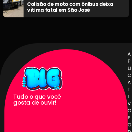
Colisão de moto com ônibus deixa
vítima fatal em São José
A
P
LI
C
A
T
Tudo o que você
I
gosta de ouvir!
V
O
P
O
D