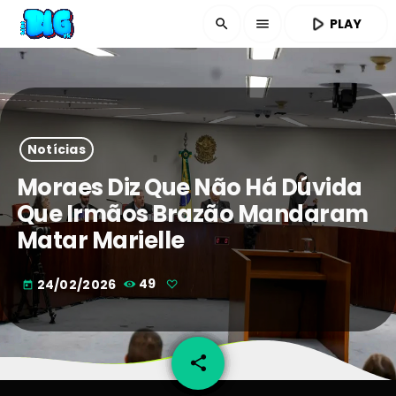
play_arrow
PLAY
search
menu
Notícias
Moraes Diz Que Não Há Dúvida
Que Irmãos Brazão Mandaram
Matar Marielle
24/02/2026
49
today
share
email