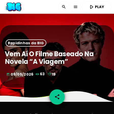
play_arrow
PLAY
search
menu
Rapidinhas da BIG
Vem Aí O Filme Baseado Na
Novela “A Viagem”
09/05/2026
63
19
today
share
email
19