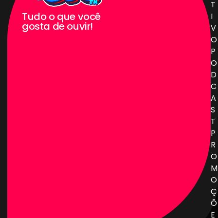
T
Tudo o que você
I
gosta de ouvir!
V
O
P
O
D
C
A
S
T
P
R
O
M
O
Ç
Õ
E