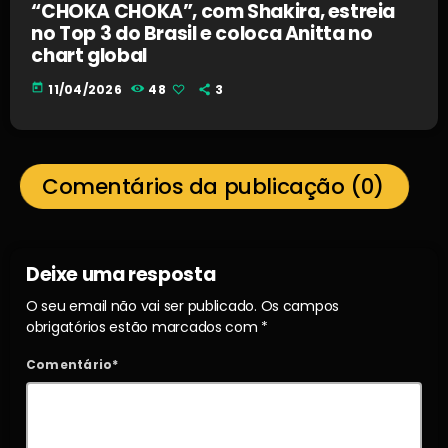
“CHOKA CHOKA”, com Shakira, estreia
no Top 3 do Brasil e coloca Anitta no
chart global
today
11/04/2026
48
3
Comentários da publicação (0)
Deixe uma resposta
O seu email não vai ser publicado. Os campos
obrigatórios estão marcados com *
Comentário*