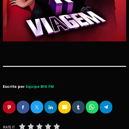
Escrito por
Equipe BIG FM
email
RATE IT