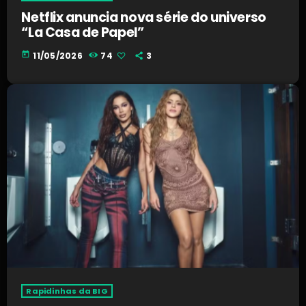
Netflix anuncia nova série do universo
“La Casa de Papel”
today
11/05/2026
74
3
Rapidinhas da BIG