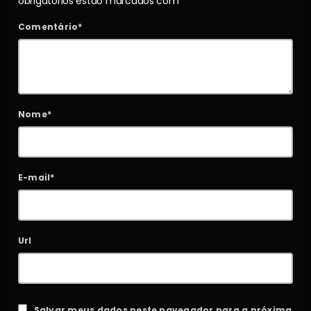
obrigatórios estão marcados com *
Comentário*
Nome*
E-mail*
Url
Salvar meus dados neste navegador para a próxima