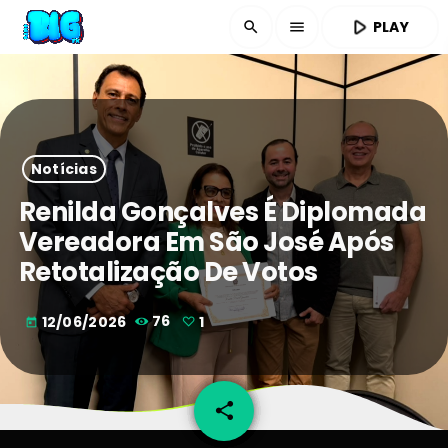
play_arrow
PLAY
search
menu
Notícias
Renilda Gonçalves É Diplomada
Vereadora Em São José Após
Retotalização De Votos
12/06/2026
76
1
today
share
email
1