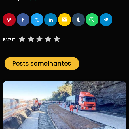
email
RATE IT
Posts semelhantes