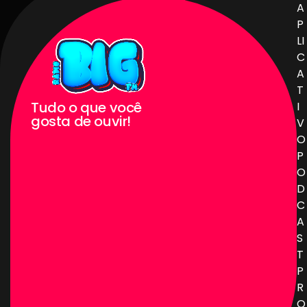
A
P
LI
C
A
T
Tudo o que você
I
gosta de ouvir!
V
O
P
O
D
C
A
S
T
P
R
O