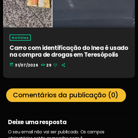
Notícias
Carro com identificação do Inea é usado
na compra de drogas em Teresópolis
today
31/07/2026
29
Comentários da publicação (0)
Deixe uma resposta
O seu email não vai ser publicado. Os campos