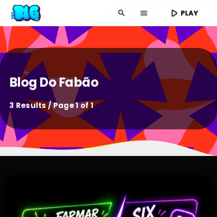
play_arrow
PLAY
search
menu
Blog Do Fabão
3 Results / Page 1 of 1