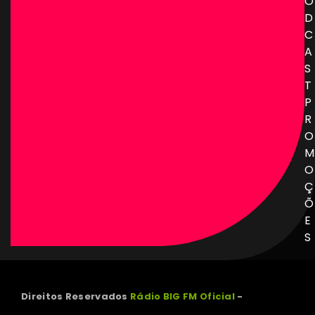
O
D
C
A
S
T
P
R
O
M
O
Ç
Õ
E
S
Direitos Reservados
Rádio BIG FM Oficial
-