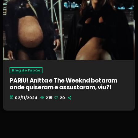
Blog do Fabão
PARIU! Anitta e The Weeknd botaram
onde quiseram e assustaram, viu?!
today
02/11/2024
215
20