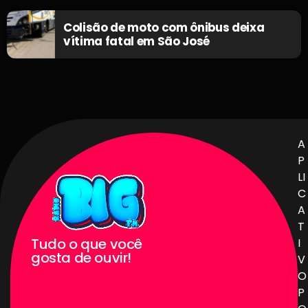
Colisão de moto com ônibus deixa
vítima fatal em São José
A
P
LI
C
A
T
Tudo o que você
I
gosta de ouvir!
V
O
P