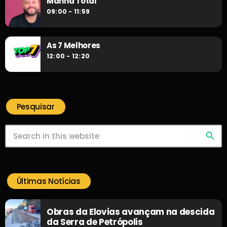
Manhã Total
09:00 - 11:59
As 7 Melhores
12:00 - 12:20
Pesquisar
search
Últimas Notícias
Obras da Elovias avançam na descida
da Serra de Petrópolis