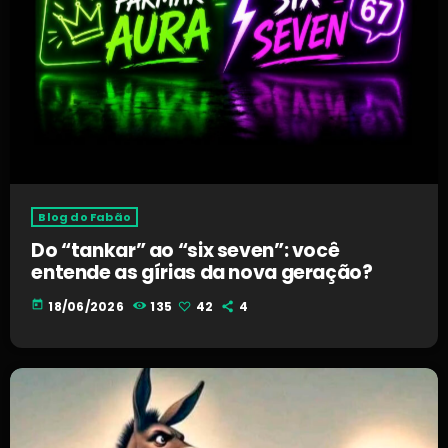
Blog do Fabão
Do “tankar” ao “six seven”: você
entende as gírias da nova geração?
today
18/06/2026
135
42
4