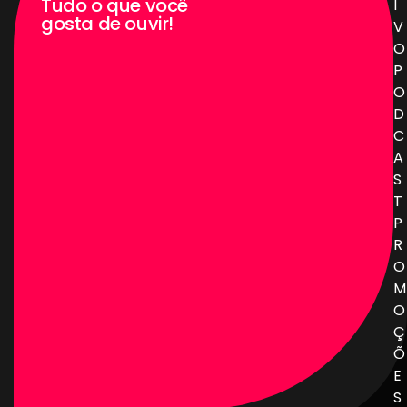
Tudo o que você
I
gosta de ouvir!
V
O
P
O
D
C
A
S
T
P
R
O
M
O
Ç
Õ
E
S