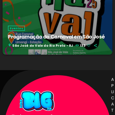
Eventos
Programação do Carnaval em São José
location_on
São José do Vale do Rio Preto - RJ
133
A
P
LI
C
A
T