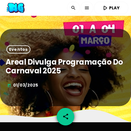
play_arrow
PLAY
search
menu
Eventos
Areal Divulga Programação Do
Carnaval 2025
01/03/2025
today
share
email