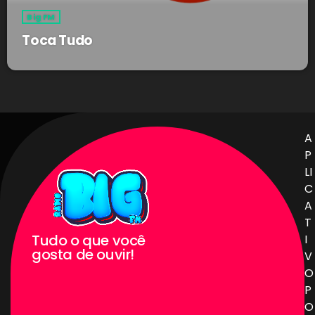
Big FM
Toca Tudo
A
P
LI
C
A
T
Tudo o que você
I
gosta de ouvir!
V
O
P
O