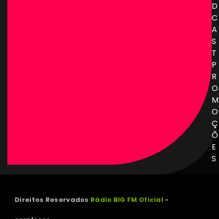
D
C
A
S
T
P
R
O
M
O
Ç
Õ
E
S
Direitos Reservados
Rádio BIG FM Oficial
-